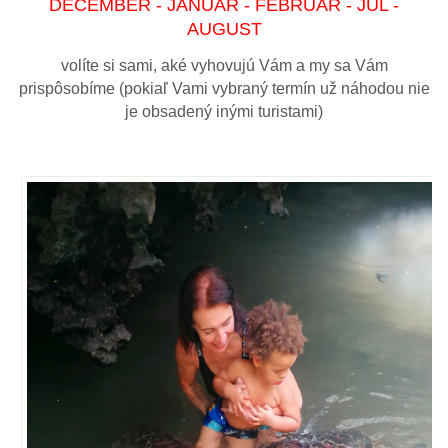
DECEMBER - JANUÁR - FEBRUÁR - JÚL -
AUGUST
volíte si sami, aké vyhovujú Vám a my sa Vám
prispôsobíme (pokiaľ Vami vybraný termín už náhodou nie
je obsadený inými turistami)