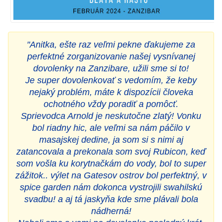
"Anitka, ešte raz veľmi pekne ďakujeme za
perfektné zorganizovanie našej vysnívanej
dovolenky na Zanzibare, užili sme si to!
Je super dovolenkovať s vedomím, že keby
nejaký problém, máte k dispozícii človeka
ochotného vždy poradiť a pomôcť.
Sprievodca Arnold je neskutočne zlatý! Vonku
bol riadny hic, ale veľmi sa nám páčilo v
masajskej dedine, ja som si s nimi aj
zatancovala a prekonala som svoj Rubicon, keď
som vošla ku korytnačkám do vody, bol to super
zážitok.. výlet na Gatesov ostrov bol perfektný, v
spice garden nám dokonca vystrojili swahilskú
svadbu! a aj tá jaskyňa kde sme plávali bola
nádherná!