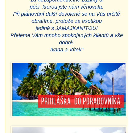
péči, kterou jste nám věnovala.
Při plánování další dovolené se na Vás určitě
obrátíme, protože za exotikou
jedině s JAMAJKANITOU!
Přejeme Vám mnoho spokojených klientů a vše
dobré.
Ivana a Vítek"