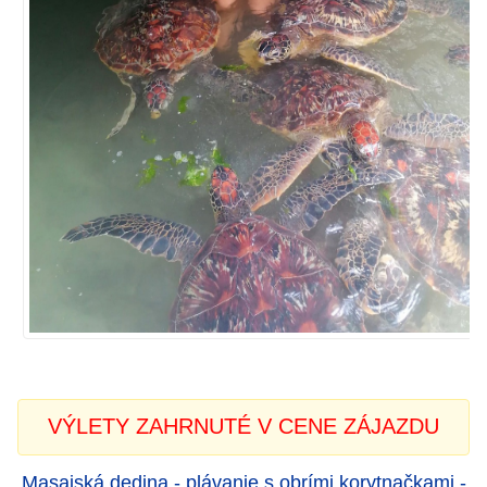
VÝLETY ZAHRNUTÉ V CENE ZÁJAZDU
Masajská dedina - plávanie s obrími korytnačkami -