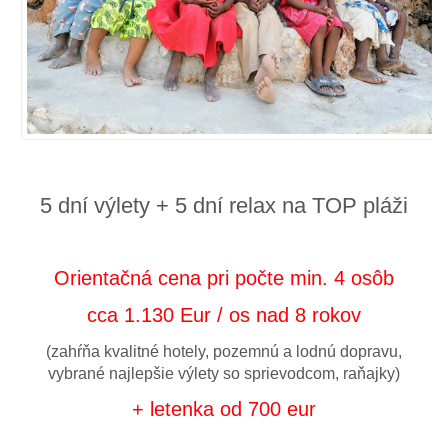
5 dní výlety + 5 dní relax na TOP pláži
Orientačná cena pri počte min. 4 osôb
cca 1.130 Eur / os nad 8 rokov
(zahŕňa kvalitné hotely, pozemnú a lodnú dopravu,
vybrané najlepšie výlety so sprievodcom, raňajky)
+
letenka od 700 eur