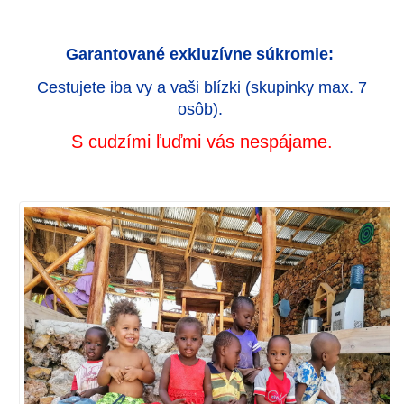
Garantované exkluzívne súkromie:
Cestujete iba vy a vaši blízki (skupinky max. 7
osôb).
S cudzími ľuďmi vás nespájame.