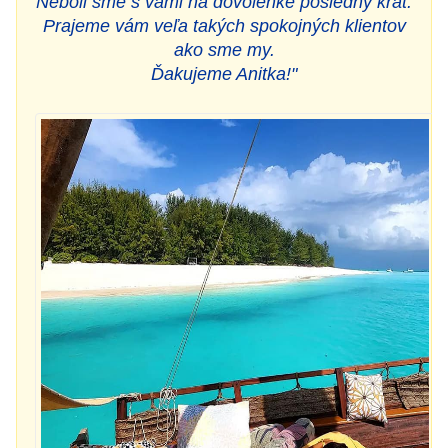
Neboli sme s vami na dovolenke posledný krát.
Prajeme vám veľa takých spokojných klientov
ako sme my.
Ďakujeme Anitka!"