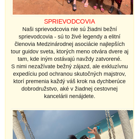
SPRIEVODCOVIA
Naši sprievodcovia nie sú žiadni bežní
sprievodcovia - sú to živé legendy a elitní
členovia Medzinárodnej asociácie najlepších
tour guidov sveta, ktorých meno otvára dvere aj
tam, kde iným ostávajú navždy zatvorené.
S nimi nezažívate bežný zájazd, ale exkluzívnu
expedíciu pod ochranou skutočných majstrov,
ktorí premenia každý váš krok na dychberúce
dobrodružstvo, aké v žiadnej cestovnej
kancelárii nenájdete.