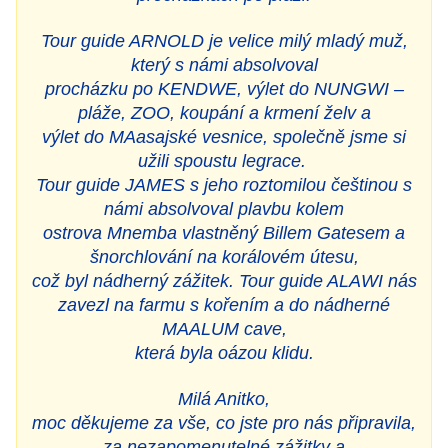
Tour guide ARNOLD je velice milý mladý muž,
který s námi absolvoval
procházku po KENDWE, výlet do NUNGWI –
pláže, ZOO, koupání a krmení želv a
výlet do MAasajské vesnice, společně jsme si
užili spoustu legrace.
Tour guide JAMES s jeho roztomilou češtinou s
námi absolvoval plavbu kolem
ostrova Mnemba vlastněný Billem Gatesem a
šnorchlování na korálovém útesu,
což byl nádherný zážitek. Tour guide ALAWI nás
zavezl na farmu s kořením a do nádherné
MAALUM cave,
která byla oázou klidu.
Milá Anitko,
moc děkujeme za vše, co jste pro nás připravila,
za nezapomenutelné zážitky a