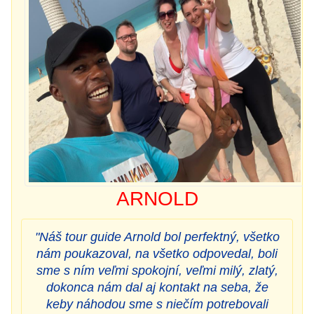
ARNOLD
"Náš tour guide Arnold bol perfektný, všetko
nám poukazoval, na všetko odpovedal, boli
sme s ním veľmi spokojní, veľmi milý, zlatý,
dokonca nám dal aj kontakt na seba, že
keby náhodou sme s niečím potrebovali