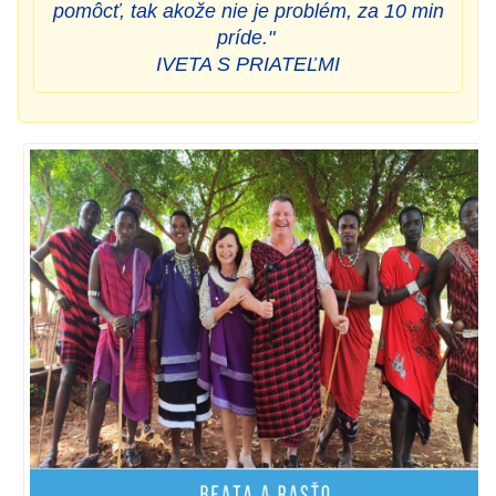
pomôcť, tak akože nie je problém, za 10 min
príde."
IVETA S PRIATEĽMI