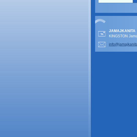
JAMAJKANITA
KINGSTON Jamai
info@jam
ajkanit