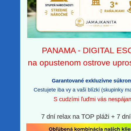
PANAMA - DIGITAL E
na opustenom ostrove upros
Garantované exkluzívne súkro
Cestujete iba vy a vaši blízki (skupinky m
S cudzími ľuďmi vás nespája
7 dní relax na TOP pláži + 7
dní