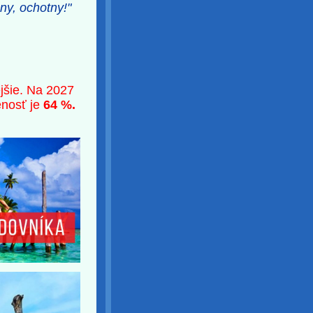
ny, ochotny!"
jšie. Na 2027
enosť je
64 %.