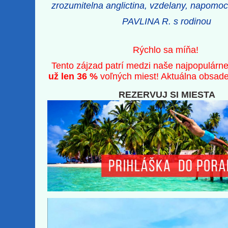
zrozumitelna anglictina, vzdelany, napomoc
PAVLINA R. s rodinou
Rýchlo sa míňa!
Tento zájzad patrí medzi naše najpopulárne
už len 36 %
voľných miest! Aktuálna obsad
REZERVUJ SI MIESTA