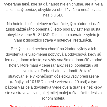
vyberáme také, kde sa dá najesť nielen chutne, ale aj veľa
a za lacný peniaz, obvykle za obed / večeru nedáte viac
než 5 USD.
Na hoteloch sú hotelové reštaurácie, tým pádom si naši
turisti každé ráno objednajú jedlo podľa vlastného gusta,
obvykle v cene 5 - 8 USD. Takisto po návrate z výletu je
Vám k dispozícii strava v hotelovej reštaurácii.
Pre tých, ktorí nechcú chodiť na žiadne výlety a ich
dovolenka je viac-menej pobytová a oddychová, kedy sú
len na jednom mieste, sa vždy snažíme odporučiť vhodné
hotely ktoré majú v cene raňajky, resp. poplenziu / all
inclusive stravu. Treba si ale uvedomiť, že takéto
stravovanie je v konečnom dôsledku vždy predražené
(raňajky od 10 USD, obed / večera od 20 usd) a tým
pádom Vás celá dovolenka vyjde oveľa drahšie než keby
ste sa stravovali v nejakej milej malej reštaurácii kdesi za
rohom hotela.
Pozrite sa, ako sa stravujeme my a naši turisti počas