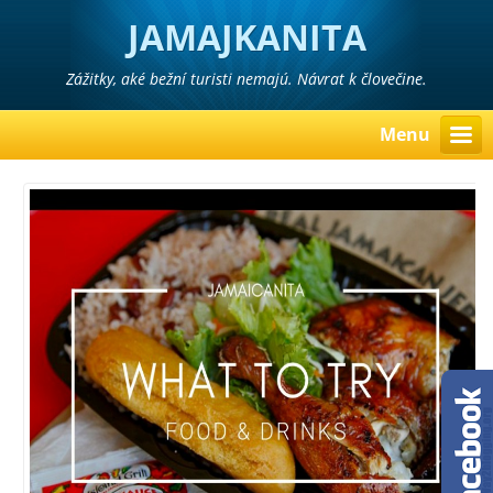
JAMAJKANITA
Zážitky, aké bežní turisti nemajú. Návrat k človečine.
Menu