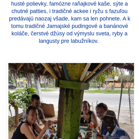
husté polievky, famózne raňajkové kaše, sýte a
chutné patties, i tradičné ackee i ryžu s fazuľou
predávajú naozaj všade, kam sa len pohnete. A k
tomu tradičné Jamajské pudingové a banánové
koláče, čerstvé džúsy od výmyslu sveta, ryby a
langusty pre labužníkov.