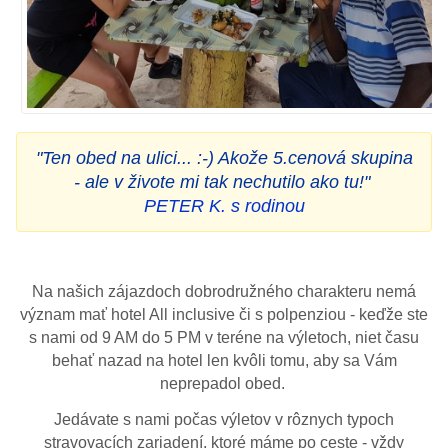
"Ten obed na ulici... :-) Akože 5.cenová skupina
- ale v živote mi tak nechutilo ako tu!"
PETER K. s rodinou
Na našich zájazdoch dobrodružného charakteru nemá
význam mať hotel All inclusive či s polpenziou - keďže ste
s nami od 9 AM do 5 PM v teréne na výletoch, niet času
behať nazad na hotel len kvôli tomu, aby sa Vám
neprepadol obed.
Jedávate s nami počas výletov v rôznych typoch
stravovacích zariadení, ktoré máme po ceste - vždy