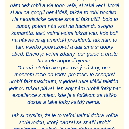
nám tiež robil a vie toho veľa, aj také veci, ktoré
si ani na googli nenájdeš, takže to robí poctivo.
Tie neturistické cenote sme si fakt užili, bolo to
super, potom nás vzal na haciendu svojho
kamaráta, takú veľmi veľmi lukratívnu, kde boli
na návšteve aj americkí prezidenti, tak nám to
tam všetko poukazoval a dali sme si dobrý
obed. Bricio je veľmi zdatný tour guide a určite
ho vrele doporučujeme.
On má telefón ako pracovný nástroj, on s
mobilom lezie do vody, pre fotku je schopný
urobiť fakt maximum, v jednej ruke vláčil telefón,
jednou rukou plával, len aby nám urobil fotky par
excellence z miest, kde je s foťákom sa ťažko
dostať a také fotky každý nemá.
Tak si myslím, že je to veľmi veľmi dobrá voľba
sprievodcu, ktorý naozaj sa snaží urobiť