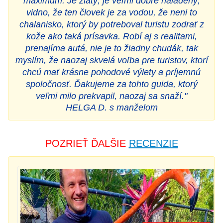
maximum. Je zlatý, je veľmi dobre naladený,
vidno, že ten človek je za vodou, že neni to
chalanisko, ktorý by potreboval turistu zodrať z
kože ako taká prísavka. Robí aj s realitami,
prenajíma autá, nie je to žiadny chudák, tak
myslím, že naozaj skvelá voľba pre turistov, ktorí
chcú mať krásne pohodové výlety a príjemnú
spoločnosť. Ďakujeme za tohto guida, ktorý
veľmi milo prekvapil, naozaj sa snaží."
HELGA D. s manželom
POZRIEŤ ĎALŠIE
RECENZIE