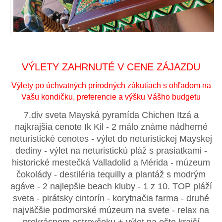
VÝLETY ZAHRNUTÉ V CENE ZÁJAZDU
Výlety po úchvatných prírodných zákutiach s ohľadom na
Vašu kondičku, preferencie a výšku Vášho budgetu
7.div sveta Mayská pyramída Chichen Itzá a
najkrajšia cenote Ik Kil - 2 málo známe nádherné
neturistické cenotes - výlet do neturistickej Mayskej
dediny - výlet na neturistickú pláž s prasiatkami -
historické mestečká Valladolid a Mérida - múzeum
čokolády - destiléria tequilly a plantáž s modrým
agáve - 2 najlepšie beach kluby - 1 z 10. TOP pláží
sveta - pirátsky cintorín - korytnačia farma - druhé
najväčšie podmorské múzeum na svete - relax na
prekrásnom ostrovčeku + výlet na ešte krajší