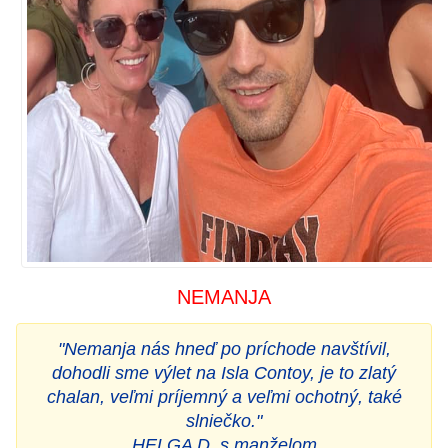
NEMANJA
"Nemanja nás hneď po príchode navštívil,
dohodli sme výlet na Isla Contoy, je to zlatý
chalan, veľmi príjemný a veľmi ochotný, také
slniečko."
HELGA D. s manželom