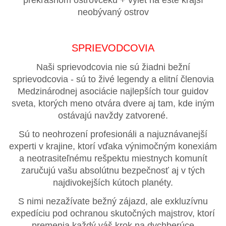
neobývaný ostrov
SPRIEVODCOVIA
Naši sprievodcovia nie sú žiadni bežní
sprievodcovia - sú to živé legendy a elitní členovia
Medzinárodnej asociácie najlepších tour guidov
sveta, ktorých meno otvára dvere aj tam, kde iným
ostávajú navždy zatvorené.
Sú to neohrození profesionáli a najuznávanejší
experti v krajine, ktorí vďaka výnimočným konexiám
a neotrasiteľnému rešpektu miestnych komunít
zaručujú vašu absolútnu bezpečnosť aj v tých
najdivokejších kútoch planéty.
S nimi nezažívate bežný zájazd, ale exkluzívnu
expedíciu pod ochranou skutočných majstrov, ktorí
premenia každý váš krok na dychberúce