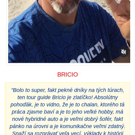
BRICIO
"Bolo to super, fakt pekné dníky na tých túrach,
ten tour guide Bricio je zlatíčko! Absolútny
pohoďák, je to vidno, že je to chalan, ktorého tá
práca zjavne baví a je to jeho veľké hobby, má
nové hybridné auto a je veľmi dobrý šofér, fakt
pánko na úrovni a je komunikačne veľmi zdatný.
Snaží sa rozprávať veľa vecí, výklady k histórii