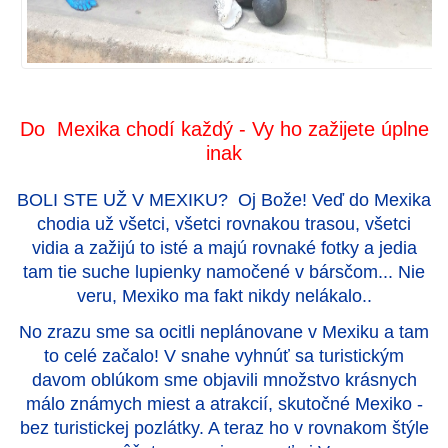
Do Mexika chodí každý - Vy ho zažijete úplne
inak
BOLI STE UŽ V MEXIKU? Oj Bože! Veď do Mexika
chodia už všetci, všetci rovnakou trasou, všetci
vidia a zažijú to isté a majú rovnaké fotky a jedia
tam tie suche lupienky namočené v bársčom... Nie
veru, Mexiko ma fakt nikdy nelákalo..
No zrazu sme sa ocitli neplánovane v Mexiku a tam
to celé začalo! V snahe vyhnúť sa turistickým
davom oblúkom sme objavili množstvo krásnych
málo známych miest a atrakcií, skutočné Mexiko -
bez turistickej pozlátky. A teraz ho v rovnakom štýle