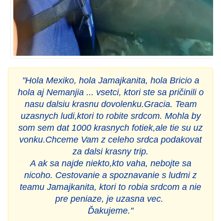
"Hola Mexiko, hola Jamajkanita, hola Bricio a
hola aj Nemanjia ... vsetci, ktori ste sa pričinili o
nasu dalsiu krasnu dovolenku.Gracia. Team
uzasnych ludi,ktori to robite srdcom. Mohla by
som sem dat 1000 krasnych fotiek,ale tie su uz
vonku.Chceme Vam z celeho srdca podakovat
za dalsi krasny trip.
A ak sa najde niekto,kto vaha, nebojte sa
nicoho. Cestovanie a spoznavanie s ludmi z
teamu Jamajkanita, ktori to robia srdcom a nie
pre peniaze, je uzasna vec.
Ďakujeme."