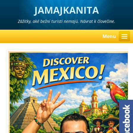
JAMAJKANITA
Zážitky, aké bežní turisti nemajú. Návrat k človečine.
Menu