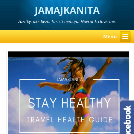
JAMAJKANITA
Zážitky, aké bežní turisti nemajú. Návrat k človečine.
Menu