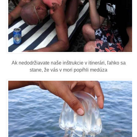
Ak nedodržiavate naše inštrukcie v itinerári, ľahko sa
stane, že vás v mori popŕhli medúza