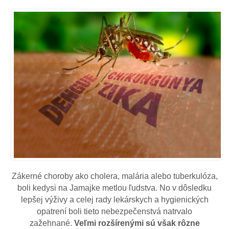
Zákerné choroby ako cholera, malária alebo tuberkulóza,
boli kedysi na Jamajke metlou ľudstva. No v dôsledku
lepšej výživy a celej rady lekárskych a hygienických
opatrení boli tieto nebezpečenstvá natrvalo
zažehnané.
Veľmi rozšírenými sú však rôzne