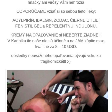
hnačky ani virózy Vám nehrozia
ODPORÚČAME vziať si so sebou tieto lieky:
ACYLPIRÍN, IBALGIN, ZODAC, ČIERNE UHLIE,
FENISTIL GEL a REPELENTNÚ INDULONU.
KRÉMY NA OPAĽOVANIE si NEBERTE ŽIADNE!!!
V Karibiku tie naše nie sú účinné a na JAM kúpite max.
kvalitné za 8 – 10 USD.
dôsledky neuváženého opaľovania bývajú vskutku
tragikomické!!! :-)