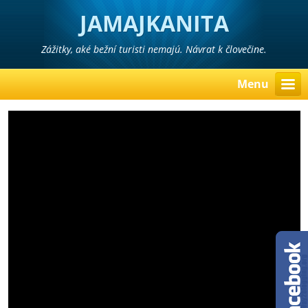
JAMAJKANITA
Zážitky, aké bežní turisti nemajú. Návrat k človečine.
Menu