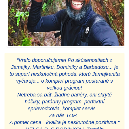
"Vrelo doporučujeme! Po skúsenostiach z
Jamajky, Martiniku, Dominiky a Barbadosu... je
to super! neskutočná pohoda, ktorú Jamajkanita
vyčaruje... o komplet program postarané s
veľkou gráciou!
Netreba sa báť, žiadne bariéry, ani skryté
háčiky, parádny program, perfektní
sprievodcovia, komplet servis...
Za nás TOP..
A pomer cena - kvalita je neskutočne pozitívna."