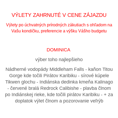
VÝLETY ZAHRNUTÉ V CENE ZÁJAZDU
Výlety po úchvatných prírodných zákutiach s ohľadom na
Vašu kondičku, preferencie a výšku Vášho budgetu
DOMINICA
výber toho najlepšieho
Nádherné vodopády Middleham Falls - kaňon Titou
Gorge kde točili Pirátov Karibiku - sírové kúpele
Tikwen glochu - Indiánska dedinka kmeňa Kalinago
- červené bralá Redrock Calibishe - plavba člnom
po Indiánskej rieke, kde točili pirátov Karibiku - + za
doplatok výlet člnom a pozorovanie veľrýb