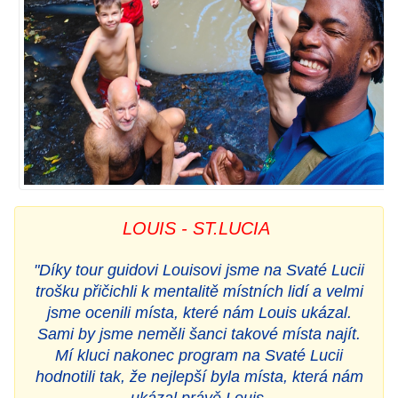
LOUIS - ST.LUCIA
"Díky tour guidovi Louisovi jsme na Svaté Lucii
trošku přičichli k mentalitě místních lidí a velmi
jsme ocenili místa, které nám Louis ukázal.
Sami by jsme neměli šanci takové místa najít.
Mí kluci nakonec program na Svaté Lucii
hodnotili tak, že nejlepší byla místa, která nám
ukázal právě Louis.