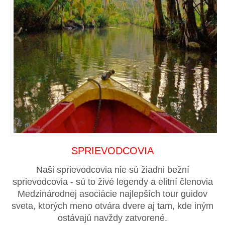
SPRIEVODCOVIA
Naši sprievodcovia nie sú žiadni bežní
sprievodcovia - sú to živé legendy a elitní členovia
Medzinárodnej asociácie najlepších tour guidov
sveta, ktorých meno otvára dvere aj tam, kde iným
ostávajú navždy zatvorené.