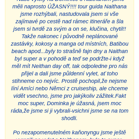
měli naprosto ÚŽASNÝ!!!! tour guida Naithana
jsme rozhýbali, nastudovala jsem si vše
zajímavé po cestě nad rámec itineráře a šla
jsem si tvrdě za svým a on se, klučina, chytil!!
Takže nakonec i původně neplánované
zastávky, kokosy a manga od místních, Batibou
beach apod...byly to strašně fajn dny a Naithan
byl super a v pohodě a teď se podržte-i když
měl mít Neithan day off, tak odpoledne pro nás
přijel a dali jsme půldenní vylet, ať toho
stihneme co nejvíc. Prostě pochopil,že nejsme
líní Amíci nebo Němci z cruiseship, ale chceme
vidět vsechno, jsme pro jakýkoliv zážitek.Fakt
moc super, Dominka je úžasná, jsem moc
ráda,že jsme si ji vybrali-vsichni jsme se na tom
shodli.
Po nezapomenutelném kaňonyngu jsme ještě