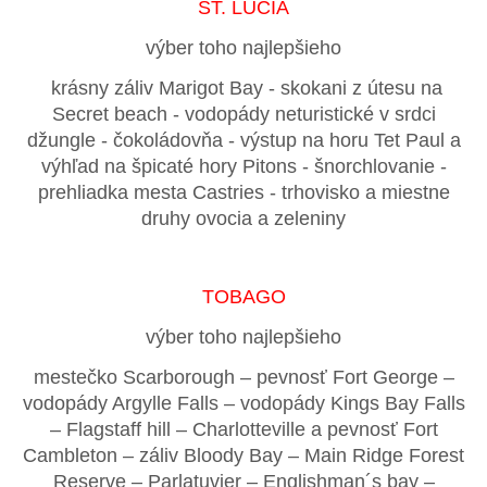
ST. LUCIA
výber toho najlepšieho
krásny záliv Marigot Bay - skokani z útesu na
Secret beach - vodopády neturistické v srdci
džungle - čokoládovňa - výstup na horu Tet Paul a
výhľad na špicaté hory Pitons - šnorchlovanie -
prehliadka mesta Castries - trhovisko a miestne
druhy ovocia a zeleniny
TOBAGO
výber toho najlepšieho
mestečko Scarborough – pevnosť Fort George –
vodopády Argylle Falls – vodopády Kings Bay Falls
– Flagstaff hill – Charlotteville a pevnosť Fort
Cambleton – záliv Bloody Bay – Main Ridge Forest
Reserve – Parlatuvier – Englishman´s bay –