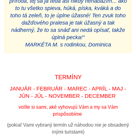
príroda, tej sa ja teda asi nikdy nenabažím... ako
to tu všetko spieva, húká, píska, kváká a do
toho tá zeleň, to je úplne úžasné! Ten zvuk toho
dažďového pralesa je tak úžasný a tak
nádherný, že to sa snáď ani nedá opísať, takže
úplná pecka!"
MARKÉTA M. s rodinkou, Dominica
TERMÍNY
JANUÁR - FEBRUÁR - MAREC - APRÍL - MAJ -
JÚN - JÚL - NOVEMBER - DECEMBER
volíte si sami, aké vyhovujú Vám a my sa Vám
prispôsobíme
(pokiaľ Vami vybraný termín už náhodou nie je obsadený
inými turistami)