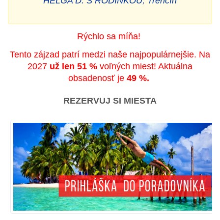
HELGA D. S RODINKOU, Trenčín
Rýchlo sa míňa!
Tento zájzad patrí medzi naše najpopulárnejšie. Na
2027
už len 51 %
voľných miest! Aktuálna
obsadenosť je
49 %.
REZERVUJ SI MIESTA