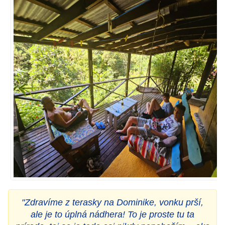
"Zdravíme z terasky na Dominike, vonku prší,
ale je to úplná nádhera! To je proste tu ta