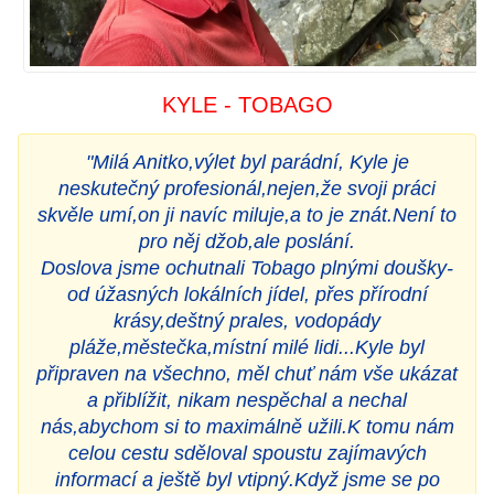
KYLE - TOBAGO
"Milá Anitko,výlet byl parádní, Kyle je
neskutečný profesionál,nejen,že svoji práci
skvěle umí,on ji navíc miluje,a to je znát.Není to
pro něj džob,ale poslání.
Doslova jsme ochutnali Tobago plnými doušky-
od úžasných lokálních jídel, přes přírodní
krásy,deštný prales, vodopády
pláže,městečka,místní milé lidi...Kyle byl
připraven na všechno, měl chuť nám vše ukázat
a přiblížit, nikam nespěchal a nechal
nás,abychom si to maximálně užili.K tomu nám
celou cestu sděloval spoustu zajímavých
informací a ještě byl vtipný.Když jsme se po