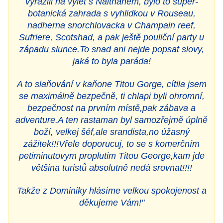
vyrazili na vylet s Naithanem, bylo to super-
botanická zahrada s vyhlidkou v Rouseau,
nadherna snorchlovacka v Champain reef,
Sufriere, Scotshad, a pak ještě pouliční party u
západu slunce.To snad ani nejde popsat slovy,
jaká to byla paráda!
A to slaňování v kaňone Titou Gorge, cítila jsem
se maximálně bezpečně, ti chlapi byli ohromní,
bezpečnost na prvním místě,pak zábava a
adventure.A ten rastaman byl samozřejmě úplně
boží, velkej šéf,ale srandista,no úžasný
zážitek!!!Vřele doporucuj, to se s komerčním
petiminutovym proplutim Titou George,kam jde
většina turistů absolutně nedá srovnat!!!!
Takže z Dominiky hlásíme velkou spokojenost a
děkujeme Vám!"