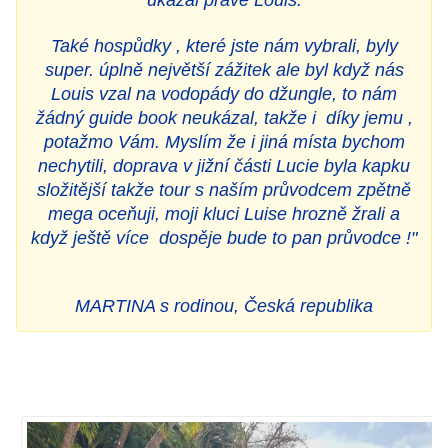
Také hospůdky , které jste nám vybrali, byly
super. úplně největší zážitek ale byl když nás
Louis vzal na vodopády do džungle, to nám
žádný guide book neukázal, takže i díky jemu ,
potažmo Vám. Myslím že i jiná místa bychom
nechytili, doprava v jižní části Lucie byla kapku
složitější takže tour s naším průvodcem zpětně
mega oceňuji, moji kluci Luise hrozně žrali a
když ještě více dospěje bude to pan průvodce !"
MARTINA s rodinou, Česká republika