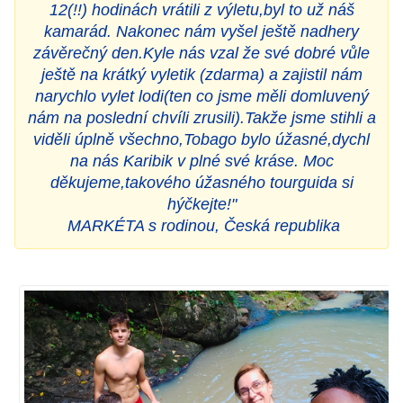
12(!!) hodinách vrátili z výletu,byl to už náš
kamarád. Nakonec nám vyšel ještě nadhery
závěrečný den.Kyle nás vzal že své dobré vůle
ještě na krátký vyletik (zdarma) a zajistil nám
narychlo vylet lodi(ten co jsme měli domluvený
nám na poslední chvíli zrusili).Takže jsme stihli a
viděli úplně všechno,Tobago bylo úžasné,dychl
na nás Karibik v plné své kráse. Moc
děkujeme,takového úžasného tourguida si
hýčkejte!"
MARKÉTA s rodinou, Česká republika