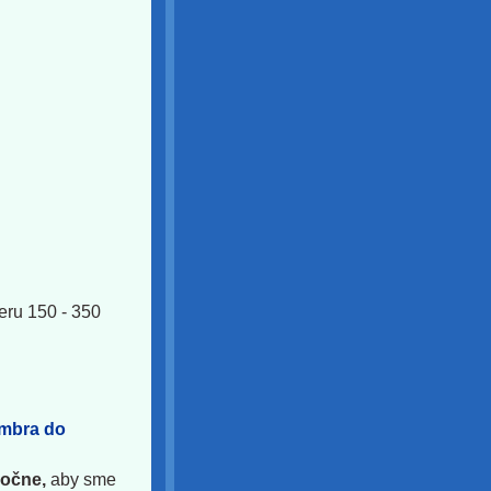
ru 150 - 350
mbra do
ročne,
aby sme