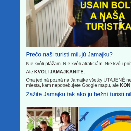
Prečo naši turisti milujú Jamajku?
Nie kvôli plážam. Nie kvôli atrakciám. Nie kvôli prí
Ale
KVOLI JAMAJKANITE.
Ona jediná pozná na Jamajke všetky UTAJENÉ net
miesta, kam nepotrebujete Google mapu, ale
KON
Zažite Jamajku tak ako ju bežní turisti n