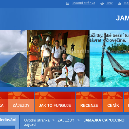
Úvodní stránka
Tisk
Map
JA
Zážitky, aké bežní tu
Návrat k človečine.
KA
ZÁJEZDY
JAK TO FUNGUJE
RECENZE
CENÍK
ledávání
Úvodní stránka
>
ZÁJEZDY
>
JAMAJKA CAPUCCINO
zájezd