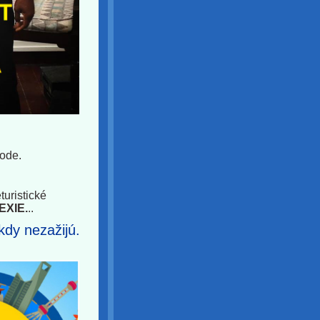
rode.
uristické
EXIE.
..
ikdy nezažijú.