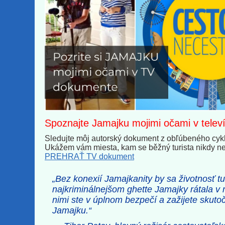
Spoznajte Jamajku mojimi očami v televíz
Sledujte môj autorský dokument z obľúbeného cy
Ukážem vám miesta, kam se běžný turista nikdy n
PREHRAŤ TV dokument
„Bez konexií Jamajkanity by sa životnosť tu
najkriminálnejšom ghette Jamajky rátala v 
nimi ste v úplnom bezpečí a zažijete skuto
Jamajku.“