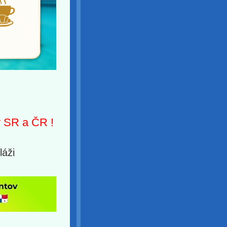
v SR a ČR !
láži