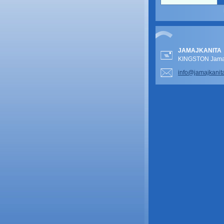
JAMAJKANITA
KINGSTON Jamai
info@jam
ajkanit