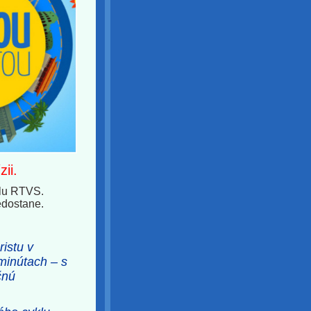
ii.
klu RTVS.
edostane.
ristu v
minútach – s
čnú