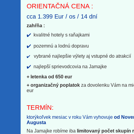
ORIENTAČNÁ CENA :
cca 1.399 Eur / os / 14 dní
zahŕňa :
✔️
kvalitné hotely s raňajkami
✔️
pozemnú a lodnú dopravu
vybrané najlepšie výlety aj vstupné do atrakcií
✔️
✔️
najlepší sprievodcovia na Jamajke
+ letenka od 650 eur
+ organizačný poplatok
za dovolenku Vám na mie
eur
TERMÍN:
ktorýkoľvek mesiac v roku Vám vyhovuje
od Nove
Augusta
Na Jamajke robíme iba
limitovaný počet skupín 