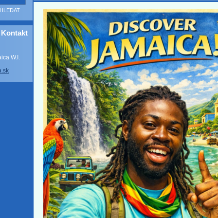
Kontakt
ca W.I.
a
.sk