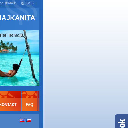
a stránek
RSS
MAJKANITA
risti nemajú.
KONTAKT
FAQ