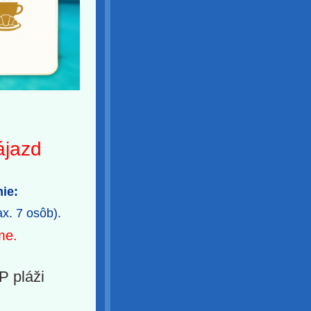
ájazd
mie:
ax. 7 osôb).
me.
P pláži