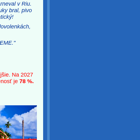
rneval v Riu.
uky bral, pivo
tický!
dovolenkách,
JEME."
jšie. Na 2027
enosť je
78 %.