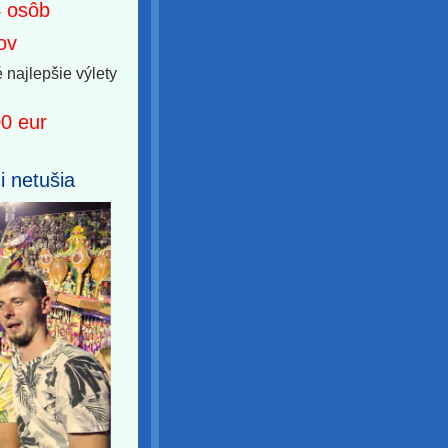
4 osôb
ov
 najlepšie výlety
00 eur
i netušia