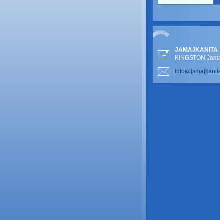
JAMAJKANITA
KINGSTON Jamai
info@jam
ajkanit