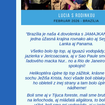
"Brazília je naša 4.dovolenka s JAMAJKA
jedna úžasná krajina rovnako ako aj Sey
Lanka aj Panama.
Všetko bolo tip top, aj Iguazú vodopády,
jazierka v Jericoacoara, aj v Sao Paule sme
ľadového macka Nur.. no a Rio de Janeiro
spokojní!
Helikoptéra úplne tip top zážitok, krásne
sochu Ježiša Krista, hoci všade boli oblak
ho obleteli z inej strany a tam bolo úpl
nádherne!
Boli sme aj v Tijuca foreste, mali sme brut
na leňochoda, aj mláďatá aligátora, to bol