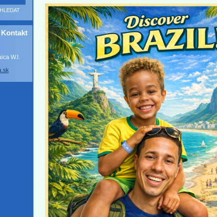
Kontakt
ca W.I.
a
.sk