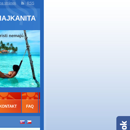
a stránek
RSS
MAJKANITA
risti nemajú.
KONTAKT
FAQ