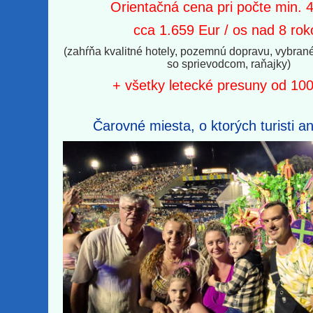
Orientačná cena pri počte min. 
cca 1.659 Eur / os nad 8 rok
(zahŕňa kvalitné hotely, pozemnú dopravu, vybrané
so sprievodcom, raňajky)
+ všetky letecké presuny od 10
Čarovné miesta, o ktorých turisti an