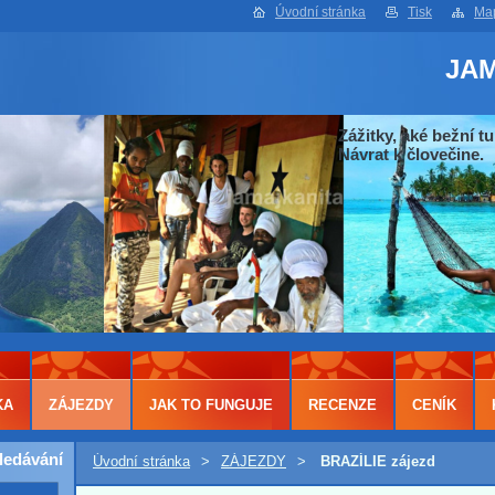
Úvodní stránka
Tisk
Map
JA
Zážitky, aké bežní tu
Návrat k človečine.
KA
ZÁJEZDY
JAK TO FUNGUJE
RECENZE
CENÍK
ledávání
Úvodní stránka
>
ZÁJEZDY
>
BRAZÍLIE zájezd