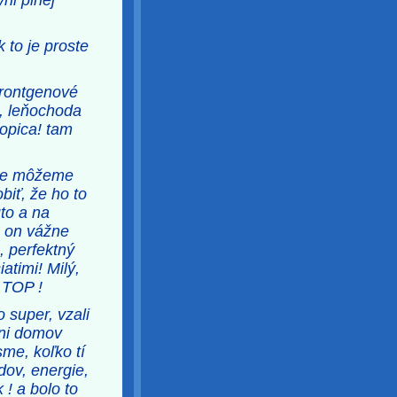
yni plnej
 to je proste
 rontgenové
č, leňochoda
opica! tam
 že môžeme
biť, že ho to
uto a na
a on vážne
e, perfektný
timi! Milý,
 TOP !
 super, vzali
ani domov
sme, koľko tí
dov, energie,
 ! a bolo to