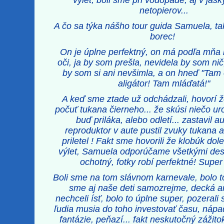
výlet, boli sme pri vodopáde, aj v jask
netopierov...
A čo sa týka nášho tour guida Samuela, tak
borec!
On je úplne perfektný, on má podľa mňa
oči, ja by som prešla, nevidela by som ni
by som si ani nevšimla, a on hneď "Tam 
aligátor! Tam mláďatá!"
A keď sme ztade už odchádzali, hovorí
počuť tukana čierneho... že skúsi niečo uro
buď priláka, alebo odletí... zastavil a
reproduktor v aute pustil zvuky tukana 
priletel ! Fakt sme hovorili že klobúk dol
výlet, Samuela odporúčame všetkými desia
ochotný, fotky robí perfektné! Super
Boli sme na tom slávnom karnevale, bolo to
sme aj naše deti samozrejme, decká 
nechceli ísť, bolo to úplne super, pozerali 
ľudia musia do toho investovať času, nápa
fantázie, peňazí... fakt neskutočný zážitok