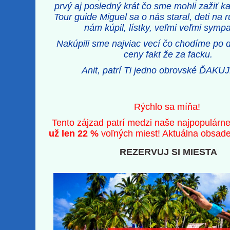
prvý aj posledný krát čo sme mohli zažiť ka
Tour guide Miguel sa o nás staral, deti na r
nám kúpil, lístky, veľmi veľmi sympa
Nakúpili sme najviac vecí čo chodíme po 
ceny fakt že za facku.
Anit, patrí Ti jedno obrovské ĎAKU
Rýchlo sa míňa!
Tento zájzad patrí medzi naše najpopulárne
už len 22 %
voľných miest! Aktuálna obsad
REZERVUJ SI MIESTA