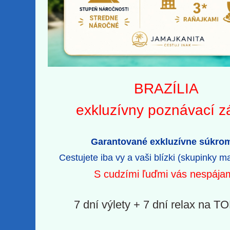
BRAZÍLIA
exkluzívny poznávací z
Garantované exkluzívne súkro
Cestujete iba vy a vaši blízki (skupinky m
S cudzími ľuďmi vás nespája
7 dní výlety + 7 dní relax na TO