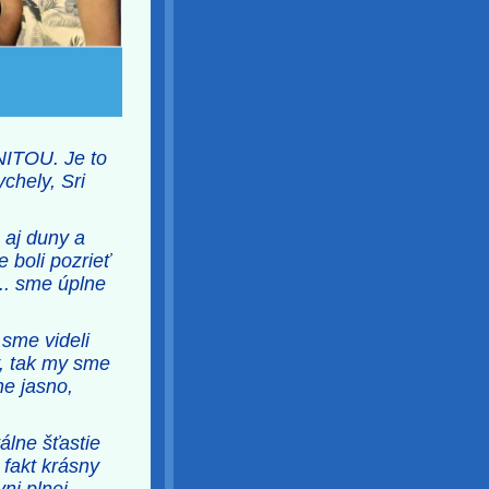
NITOU. Je to
chely, Sri
 aj duny a
 boli pozrieť
.. sme úplne
 sme videli
y, tak my sme
ne jasno,
álne šťastie
 fakt krásny