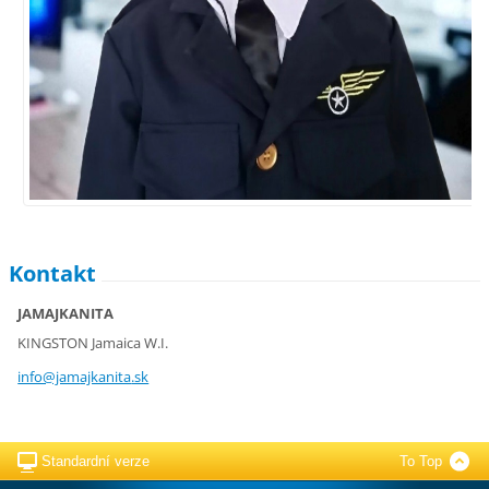
Kontakt
JAMAJKANITA
KINGSTON Jamaica W.I.
info@jam
ajkanita
.sk
Standardní verze
To Top