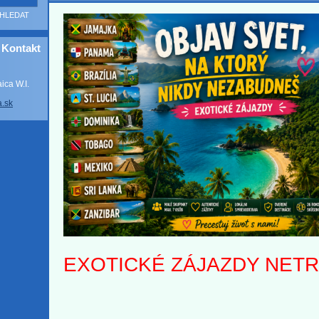
Kontakt
ca W.I.
a
.sk
EXOTICKÉ ZÁJAZDY NET