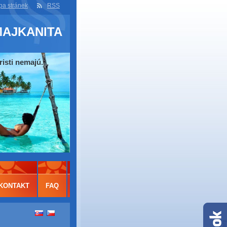
a stránek
RSS
MAJKANITA
risti nemajú.
KONTAKT
FAQ