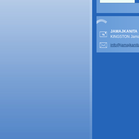
JAMAJKANITA
KINGSTON Jamai
info@jam
ajkanit