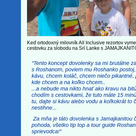
Keď ortodoxný milovník All Inclusive rezortov vym
cestovku za slobodu na Srí Lanke s JAMAJKANITO
"Tento koncept dovolenky sa mi brutálne z
s Roshanom, poviem mu Roshanko postoj
kávu, chcem koláč, chcem niečo pikantné, 
kde chcem a na koľko chcem..
...a nebude ma nikto hnať ako kravu na bi
chodím s cestovkami, že tuto máte 15 minú
tu, dajte si kávu alebo vodu a koľkokrát to 
nestihne...
Za mňa je táto dovolenka s Jamajkanitou č
pohoda, všetko tip top a tour guide Rosha
sprievodca!"