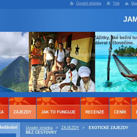
Úvodní stránka
Tisk
Map
JA
Zážitky, aké bežní tu
Návrat k človečine.
KA
ZÁJEZDY
JAK TO FUNGUJE
RECENZE
CENÍK
ledávání
Úvodní stránka
>
ZÁJEZDY
>
EXOTICKÉ ZÁJEZDY
BEZ CESTOVKY