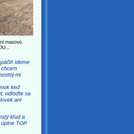
ení masovú
U...
apáčil! Ideme
, chcem
postoj mi
túnok keď
t, odfoďte sa
človek ani
istý kľud a
n úplne TOP