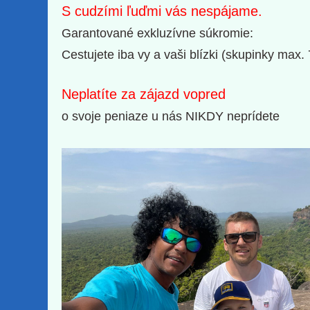
S cudzími ľuďmi vás nespájame.
Garantované exkluzívne súkromie:
Cestujete iba vy a vaši blízki (skupinky max.
Neplatíte za zájazd vopred
o svoje peniaze u nás NIKDY neprídete