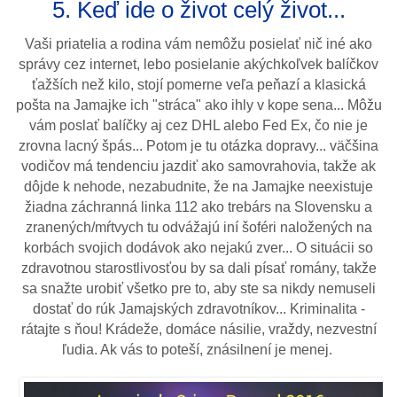
5. Keď ide o život celý život...
Vaši priatelia a rodina vám nemôžu posielať nič iné ako
správy cez internet, lebo posielanie akýchkoľvek balíčkov
ťažších než kilo, stojí pomerne veľa peňazí a klasická
pošta na Jamajke ich "stráca" ako ihly v kope sena... Môžu
vám poslať balíčky aj cez DHL alebo Fed Ex, čo nie je
zrovna lacný špás... Potom je tu otázka dopravy... väčšina
vodičov má tendenciu jazdiť ako samovrahovia, takže ak
dôjde k nehode, nezabudnite, že na Jamajke neexistuje
žiadna záchranná linka 112 ako trebárs na Slovensku a
zranených/mŕtvych tu odvážajú iní šoféri naložených na
korbách svojich dodávok ako nejakú zver... O situácii so
zdravotnou starostlivosťou by sa dali písať romány, takže
sa snažte urobiť všetko pre to, aby ste sa nikdy nemuseli
dostať do rúk Jamajských zdravotníkov... Kriminalita -
rátajte s ňou! Krádeže, domáce násilie, vraždy, nezvestní
ľudia. Ak vás to poteší, znásilnení je menej.