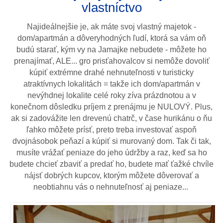
vlastníctvo
Najideálnejšie je, ak máte svoj vlastný majetok -
dom/apartmán a dôveryhodných ľudí, ktorá sa vám oň
budú starať, kým vy na Jamajke nebudete - môžete ho
prenajímať, ALE... gro prisťahovalcov si nemôže dovoliť
kúpiť extrémne drahé nehnuteľnosti v turisticky
atraktívnych lokalitách = takže ich dom/apartmán v
nevýhdnej lokalite celé roky zíva prázdnotou a v
konečnom dôsledku príjem z prenájmu je NULOVÝ. Plus,
ak si zadovážite len drevenú chatrč, v čase hurikánu o ňu
ľahko môžete prísť, preto treba investovať aspoň
dvojnásobok peňazí a kúpiť si murovaný dom. Tak či tak,
musíte vrážať peniaze do jeho údržby a raz, keď sa ho
budete chcieť zbaviť a predať ho, budete mať ťažké chvíle
nájsť dobrých kupcov, ktorým môžete dôverovať a
neobtiahnu vás o nehnuteľnosť aj peniaze...