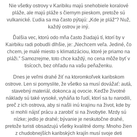
Nie všetky ostrovy v Karibiku majú snehobiele koralové
pláže, ale majú pláže s čiernym pieskom, pretože sú
vulkanické. Ľudia sa ma často pýtajú: „Kde je pláž“? Nuž,
každý ostrov je iný.
Ďalšia vec, ktorú odo mňa často žiadajú tí, ktorí by v
Kairbiku radi pobudli dlhšie, je: „Nechcem veľa. Jediné, čo
chcem, je malé miesto s klimatizáciou, ktoré je priamo na
pláži.” Samozrejme, toto chce každý, no cena môže byť v
tisícoch, bez ohľadu na vašu peňaženku.
Dnes je veľmi drahé žiť na ktoromkoľvek karibskom
ostrove. Len si pomyslite, že všetko sa musí dovážať: autá,
stavebný materiál, dokonca aj ovocie. Keďže životné
náklady sú také vysoké, vyháňa to ľudí, ktorí sa tu narodili,
preč z ich ostrova, aby si našli inú krajinu na život, kde by
si mohli nájsť prácu a zarobiť si na živobytie. Mzdy sú
nízke; jedlo je drahé; bývanie je neskutočne drahé,
pretože turisti obsadzujú všetky kvalitné domy. Mnoho žien
z chudobnejších karibských krajín musí svoje deti