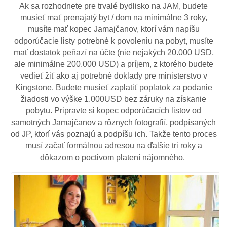
Ak sa rozhodnete pre trvalé bydlisko na JAM, budete
musieť mať prenajatý byt / dom na minimálne 3 roky,
musíte mať kopec Jamajčanov, ktorí vám napíšu
odporúčacie listy potrebné k povoleniu na pobyt, musíte
mať dostatok peňazí na účte (nie nejakých 20.000 USD,
ale minimálne 200.000 USD) a príjem, z ktorého budete
vedieť žiť ako aj potrebné doklady pre ministerstvo v
Kingstone. Budete musieť zaplatiť poplatok za podanie
žiadosti vo výške 1.000USD bez záruky na získanie
pobytu. Pripravte si kopec odporúčacích listov od
samotných Jamajčanov a rôznych fotografií, podpísaných
od JP, ktorí vás poznajú a podpíšu ich. Takže tento proces
musí začať formálnou adresou na ďalšie tri roky a
dôkazom o poctivom platení nájomného.