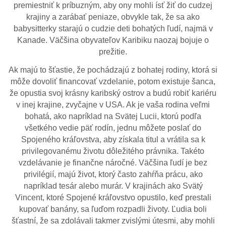
premiestniť k príbuzným, aby ony mohli ísť žiť do cudzej
krajiny a zarábať peniaze, obvykle tak, že sa ako
babysitterky starajú o cudzie deti bohatých ľudí, najmä v
Kanade. Väčšina obyvateľov Karibiku naozaj bojuje o
prežitie.
Ak majú to šťastie, že pochádzajú z bohatej rodiny, ktorá si
môže dovoliť financovať vzdelanie, potom existuje šanca,
že opustia svoj krásny karibský ostrov a budú robiť kariéru
v inej krajine, zvyčajne v USA. Ak je vaša rodina veľmi
bohatá, ako napríklad na Svätej Lucii, ktorú podľa
všetkého vedie päť rodín, jednu môžete poslať do
Spojeného kráľovstva, aby získala titul a vrátila sa k
privilegovanému životu dôležitého právnika. Takéto
vzdelávanie je finančne náročné. Väčšina ľudí je bez
privilégií, majú život, ktorý často zahŕňa prácu, ako
napríklad tesár alebo murár. V krajinách ako Svätý
Vincent, ktoré Spojené kráľovstvo opustilo, keď prestali
kupovať banány, sa ľuďom rozpadli životy. Ľudia boli
šťastní, že sa zdolávali takmer zvislými útesmi, aby mohli