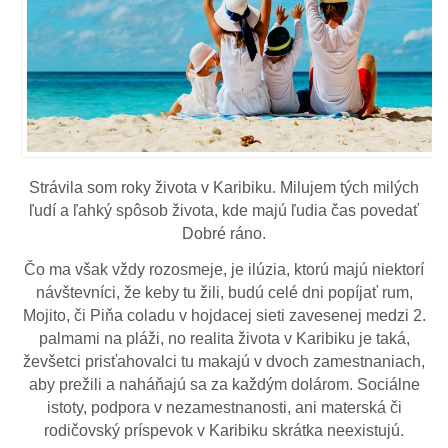
Strávila som roky života v Karibiku. Milujem tých milých
ľudí a ľahký spôsob života, kde majú ľudia čas povedať
Dobré ráno.
Čo ma však vždy rozosmeje, je ilúzia, ktorú majú niektorí
návštevníci, že keby tu žili, budú celé dni popíjať rum,
Mojito, či Piňa coladu v hojdacej sieti zavesenej medzi 2.
palmami na pláži, no realita života v Karibiku je taká,
ževšetci prisťahovalci tu makajú v dvoch zamestnaniach,
aby prežili a naháňajú sa za každým dolárom. Sociálne
istoty, podpora v nezamestnanosti, ani materská či
rodičovský príspevok v Karibiku skrátka neexistujú.