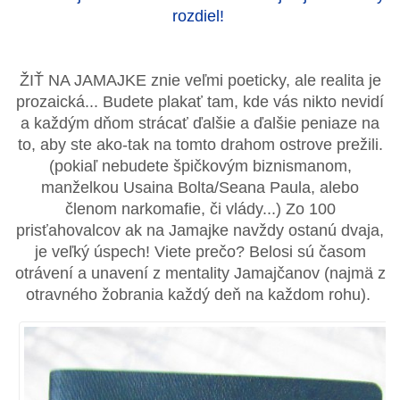
rozdiel!
ŽIŤ NA JAMAJKE znie veľmi poeticky, ale realita je
prozaická... Budete plakať tam, kde vás nikto nevidí
a každým dňom strácať ďalšie a ďalšie peniaze na
to, aby ste ako-tak na tomto drahom ostrove prežili.
(pokiaľ nebudete špičkovým biznismanom,
manželkou Usaina Bolta/Seana Paula, alebo
členom narkomafie, či vlády...) Zo 100
prisťahovalcov ak na Jamajke navždy ostanú dvaja,
je veľký úspech! Viete prečo? Belosi sú časom
otrávení a unavení z mentality Jamajčanov (najmä z
otravného žobrania každý deň na každom rohu).