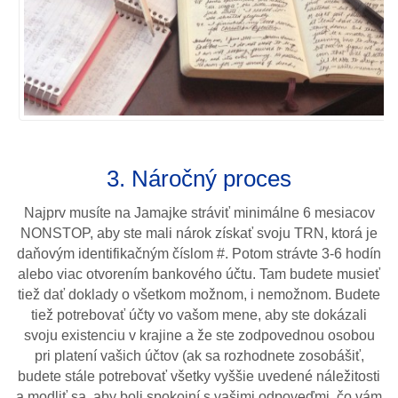
3. Náročný proces
Najprv musíte na Jamajke stráviť minimálne 6 mesiacov
NONSTOP, aby ste mali nárok získať svoju TRN, ktorá je
daňovým identifikačným číslom #. Potom strávte 3-6 hodín
alebo viac otvorením bankového účtu. Tam budete musieť
tiež dať doklady o všetkom možnom, i nemožnom. Budete
tiež potrebovať účty vo vašom mene, aby ste dokázali
svoju existenciu v krajine a že ste zodpovednou osobou
pri platení vašich účtov (ak sa rozhodnete zosobášiť,
budete stále potrebovať všetky vyššie uvedené náležitosti
a modliť sa, aby boli spokojní s vašimi odpoveďmi, čo vám