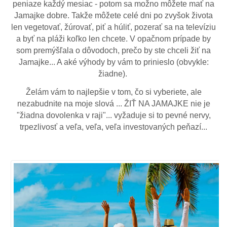
peniaze každý mesiac - potom sa možno môžete mať na
Jamajke dobre. Takže môžete celé dni po zvyšok života
len vegetovať, žúrovať, piť a húliť, pozerať sa na televíziu
a byť na pláži koľko len chcete. V opačnom prípade by
som premýšľala o dôvodoch, prečo by ste chceli žiť na
Jamajke... A aké výhody by vám to prinieslo (obvykle:
žiadne).
Želám vám to najlepšie v tom, čo si vyberiete, ale
nezabudnite na moje slová ... ŽIŤ NA JAMAJKE nie je
"žiadna dovolenka v raji"... vyžaduje si to pevné nervy,
trpezlivosť a veľa, veľa, veľa investovaných peňazí...