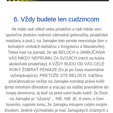
6. Vždy budete len cudzincom
Ak máte radi vôkol seba priateľov a radi robíte veci
spoločne (trebárs rodinné záhradné grilovačky, priateľské
mejdany a pod.), na Jamajke toto proste neexistuje (len v
bohatých vrstvách boháčov z Kingstonu a Mandeville).
Treba mať na pamäti, že ste BELOCH a JAMAJČANIA
VÁS NIKDY NEPRIJMÚ ZA SVOJICH (nech sa tvária
akokoľvek priateľsky). A VŽDY BUDÚ OD VÁS CELÉ
ROKY ŽOBRAŤ PENIAZE (čo je po čase maximálne
vyčerpávajúce), PRETOŽE STE BELOCH. Väčšina
prisťahovalcov nežije na Jamajke nonstop práve kvôli
týmto mnohým dôvodom a vracajú sa radšej pravidelne do
svojej domoviny, aj keď sa pred vami budú tváriť, že život
na Jamajke je "úžasný"... NIE, NIE JE. A viem, o čom
hovorím, napriek tomu, že Jamajku milujem celým svojim
životom. Jediné východisko je mať Jamajských známych z