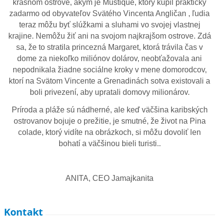
krásnom ostrove, akým je Mustique, ktorý kúpil prakticky
zadarmo od obyvateľov Svätého Vincenta Angličan , ľudia
teraz môžu byť slúžkami a sluhami vo svojej vlastnej
krajine. Nemôžu žiť ani na svojom najkrajšom ostrove. Zdá
sa, že to stratila princezná Margaret, ktorá trávila čas v
dome za niekoľko miliónov dolárov, neobťažovala ani
nepodnikala žiadne sociálne kroky v mene domorodcov,
ktorí na Svätom Vincente a Grenadinách sotva existovali a
boli privezení, aby upratali domovy milionárov.
Príroda a pláže sú nádherné, ale keď väčšina karibských
ostrovanov bojuje o prežitie, je smutné, že život na Pina
colade, ktorý vidíte na obrázkoch, si môžu dovoliť len
bohatí a väčšinou bieli turisti..
ANITA, CEO Jamajkanita
Kontakt