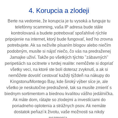
4. Korupcia a zlodeji
Berte na vedomie, že korupcia je tu vysoká a funguje tu
telefónny scamming, vaša IP adresa bude stále
kontrolovaná a budete potrebovať spoľahlivé rýchle
pripojenie na internet, ktorý bude fungovať, keď ho zrovna
potrebujete. Ak sa neživíte písaním blogov alebo niečím
podobným, musíte si nájsť niečo, čo vás na predraženej
Jamajke uživí. Takže po všetkých týchto "zábavných"
peripetiách sa ocitnete v tvrdej realite: nemôžete si dopriať
všetky veci, na ktoré ste boli doteraz zvyknutí, a ak si
nemôžete dovoliť cestovať každý týždeň na nákupy do
Kingstonu/Montego Bay, kde široký výber síce je, ale
všetko je neskutočne predražené, tak sa musíte zmieriť s
biednym sortimentom a biednou kvalitou vášho jedálnička.
Ak máte dom, rátajte so zlodejmi a investíciami do
poriadneho oplotenia a strážnych psov. Ak nemáte
dostatok peňazí k životu, vaše možnosti sa nikdy
nezmenia.