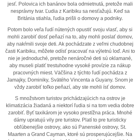
jesť. Polovica ich banánov bola odmietnutá, pretože mali
nesprávny tvar. Ľudia z Karibiku sa nesťažujú. Keď sa
Británia stiahla, ľudia prišli o domovy a podniky.
Potom bolo veľa ľudí nútených opustiť svoju vlasť, aby si
mohli zarobiť dosť peňazí na to, aby mohli poslať domov,
aby nakŕmili svoje deti. Ak pochádzate z veľmi chudobnej
časti Karibiku, môžete odísť pracovať na výletnú loď. Ani to
nie je jednoduché, pretože nenáročné deti sú oklamané,
aby museli platiť trestuhodne vysoké provízie za nákup
pracovných miest. Väčšina z týchto ľudí pochádza z
Jamajky, Dominiky, Svätého Vincenta a Guyany. Snom je
vždy zarobiť toľko peňazí, aby ste mohli ísť domov.
S množstvom turistov prichádzajúcich na ostrov je
klimatizácia žiadaná a niektorí ľudia si na tom vedia dobre
zarobiť. Byť taxikárom je vysoko prestížna práca. Mnohé
dámy upratujú vily pre turistov. Platí to pre turisticky
obľúbenejšie ostrovy, ako sú Panenské ostrovy, St.
Maarten a Grand Cayman, ktoré sú prosperujúcejšie. Na