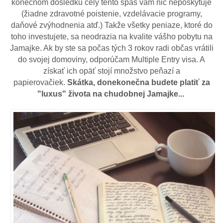
konečnom dôsledku celý tento špás vám nič neposkytuje
(žiadne zdravotné poistenie, vzdelávacie programy,
daňové zvýhodnenia atď.) Takže všetky peniaze, ktoré do
toho investujete, sa neodrazia na kvalite vášho pobytu na
Jamajke. Ak by ste sa počas tých 3 rokov radi občas vrátili
do svojej domoviny, odporúčam Multiple Entry visa. A
získať ich opäť stojí množstvo peňazí a
papierovačiek.
Skátka, donekonečna budete platiť za
"luxus" života na chudobnej Jamajke...