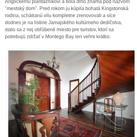
Anglickému plantážnikovi a bola dlho známa pod názvom
"mestský dom". Pred rokom ju kúpila bohatá Kingstonská
rodina, schátranú vilu kompletne zrenovovali a síce
dodnes je na listine Jamajského kultúrneho dedičstva,
stalo sa z nej obľúbené miesto pre turistov, ktorí sa
potrebujú zdržať v Montego Bay len veľmi krátko.