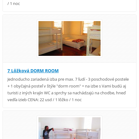
/ 1 noc
7 Lôžková DORM ROOM
Jednoducho zariadená izba pre max. 7 ľudí - 3 poschodové postele
+ 1 obyčajná posteľ v štýle "dorm room" = na izbe s Vami budú aj
turisti z iných krajín WC a sprchy sa nachádzajú na chodbe, hneď
vedľa izieb CENA: 22 usd / 1 lôžko / 1 noc