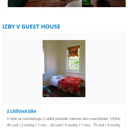
IZBY V GUEST HOUSE
2 Lôžková izba
V izbe sa nachádzajú 2 veľké postele, takmer ako manželské. CENA:
45 usd / 2 osoby / 1 noc , 60 usd / 3 osoby / 1 noc, 75 usd / 4 osoby