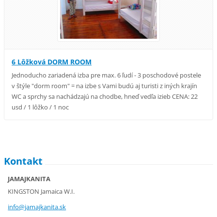
6 Lôžková DORM ROOM
Jednoducho zariadená izba pre max. 6 ľudí - 3 poschodové postele
v štýle "dorm room" = na izbe s Vami budú aj turisti z iných krajín
WC a sprchy sa nachádzajú na chodbe, hneď vedľa izieb CENA: 22
usd / 1 lôžko / 1 noc
Kontakt
JAMAJKANITA
KINGSTON Jamaica W.I.
info@jam
ajkanita
.sk