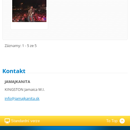
Záznamy: 1 - 5 ze 5
Kontakt
JAMAJKANITA
KINGSTON Jamaica W.I.
info@jam
ajkanita
.sk
Standardní verze
To Top