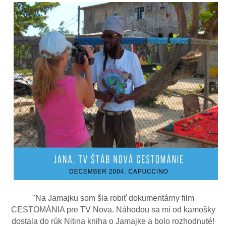
"Na Jamajku som šla robiť dokumentárny film
CESTOMÁNIA pre TV Nova. Náhodou sa mi od kamošky
dostala do rúk Nitina kniha o Jamajke a bolo rozhodnuté!