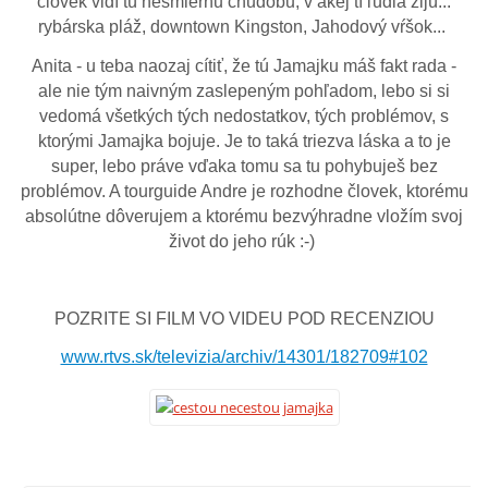
človek vidí tú nesmiernu chudobu, v akej tí ľudia žijú...
rybárska pláž, downtown Kingston, Jahodový vŕšok...
Anita - u teba naozaj cítiť, že tú Jamajku máš fakt rada -
ale nie tým naivným zaslepeným pohľadom, lebo si si
vedomá všetkých tých nedostatkov, tých problémov, s
ktorými Jamajka bojuje. Je to taká triezva láska a to je
super, lebo práve vďaka tomu sa tu pohybuješ bez
problémov. A tourguide Andre je rozhodne človek, ktorému
absolútne dôverujem a ktorému bezvýhradne vložím svoj
život do jeho rúk :-)
POZRITE SI FILM VO VIDEU POD RECENZIOU
www.rtvs.sk/televizia/archiv/14301/182709#102