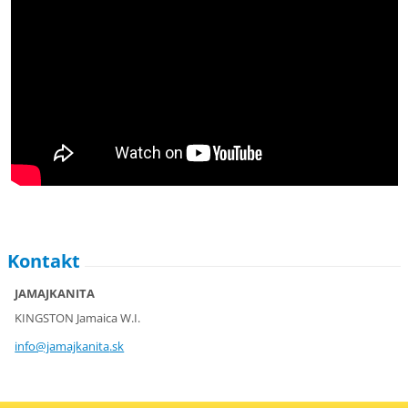
Kontakt
JAMAJKANITA
KINGSTON Jamaica W.I.
info@jam
ajkanita
.sk