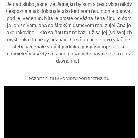
Je nad slnko jasné, že Jamajku by som s cestovkou nikdy
nespoznala tak dokonale ako keď som ňou mohla putovať
pod jej vedením. Nita je proste odvážna žena činu, o čom
ja len snívam, ona so širokým úsmevom realizuje! Ona je
ako rakovina... Kto sa ňou raz nakazí, už sa jej (vo svojich
myšlienkach) nikdy nezbaví! Či s ňou pijete pivo v krčme,
alebo večeriate v nóbl podniku, prispôsobuje sa ako
chameleón a vždy sa s ňou poriadnete nasmejete ako už
dávno nie!"
POZRITE SI FILM VO VIDEU POD RECENZIOU