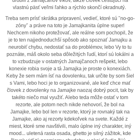
urobili z Jamajčanov vlkov, takže človek cestujúci na
vlastnú päsť veľmi ľahko a rýchlo skončí okradnutý.
Treba sem prísť skrátka pripravení, vedieť, ktoré sú "no-go-
zóny" a práve na toto je Jamajkanita úplne super!
Nechcem nikoho protežovať, ale reálne som pochopil, že
je to ten najjednoduchší spôsob ako spoznať Jamajku a
neurobiť chybu, nedostať sa do problémov, lebo Vy to tu
poznáte, máš okolo seba dôležitých ľudí, ktorí sú lokálni a
to vzbudzuje v ostatných Jamajčanoch rešpekt, lebo
konexie robia svoje a tá Jamajka je proste o konexiách.
Keby že sem mám ísť na dovolenku, tak určite by som šiel
s Vami, lebo hoci je to organizované, ale keď chce mať
človek z dovolenky na Jamajke naozaj dobrý pocit, tak by
takéto niečo mal využiť. Alebo teda môže ostať v tom
rezorte, ale potom nech nikde nehovorí, že bol na
Jamajke, lebo bol len v rezorte, ktorý je rovnaký tak na
Jamajke, ako aj rezorty kdekoľvek na svete. Každé z
miest, ktoré sme navštívili, malo úplne iný charakter, iný
mood... uletená rasta osada, ghetto je silný zážitok, kde