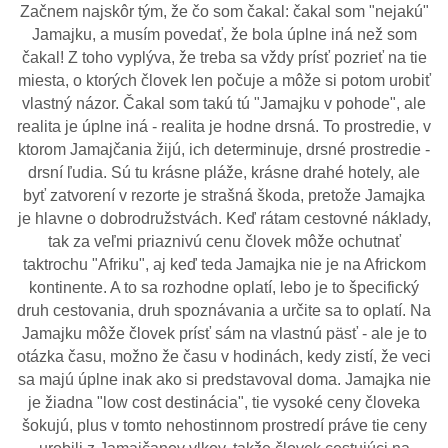
Začnem najskôr tým, že čo som čakal: čakal som "nejakú"
Jamajku, a musím povedať, že bola úplne iná než som
čakal! Z toho vyplýva, že treba sa vždy prísť pozrieť na tie
miesta, o ktorých človek len počuje a môže si potom urobiť
vlastný názor. Čakal som takú tú "Jamajku v pohode", ale
realita je úplne iná - realita je hodne drsná. To prostredie, v
ktorom Jamajčania žijú, ich determinuje, drsné prostredie -
drsní ľudia. Sú tu krásne pláže, krásne drahé hotely, ale
byť zatvorení v rezorte je strašná škoda, pretože Jamajka
je hlavne o dobrodružstvách. Keď rátam cestovné náklady,
tak za veľmi priaznivú cenu človek môže ochutnať
taktrochu "Afriku", aj keď teda Jamajka nie je na Africkom
kontinente. A to sa rozhodne oplatí, lebo je to špecifický
druh cestovania, druh spoznávania a určite sa to oplatí. Na
Jamajku môže človek prísť sám na vlastnú päsť - ale je to
otázka času, možno že času v hodinách, kedy zistí, že veci
sa majú úplne inak ako si predstavoval doma. Jamajka nie
je žiadna "low cost destinácia", tie vysoké ceny človeka
šokujú, plus v tomto nehostinnom prostredí práve tie ceny