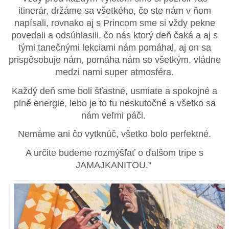
itinerár, držáme sa všetkého, čo ste nám v ňom
napísali, rovnako aj s Princom sme si vždy pekne
povedali a odsúhlasili, čo nás ktorý deň čaká a aj s
tými tanečnými lekciami nám pomáhal, aj on sa
prispôsobuje nám, pomáha nám so všetkým, vládne
medzi nami super atmosféra.
Každý deň sme boli šťastné, usmiate a spokojné a
plné energie, lebo je to tu neskutočné a všetko sa
nám veľmi páči.
Nemáme ani čo vytknúč, všetko bolo perfektné.
A určite budeme rozmýšľať o ďalšom tripe s
JAMAJKANITOU."