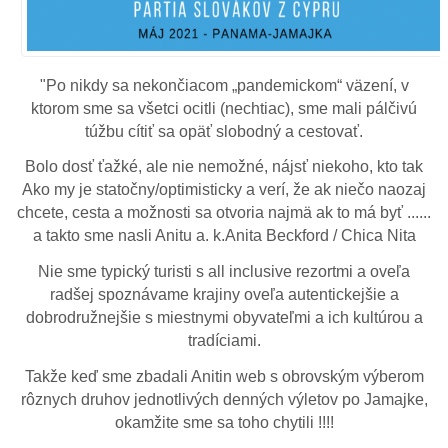
"Po nikdy sa nekončiacom „pandemickom“ väzení, v
ktorom sme sa všetci ocitli (nechtiac), sme mali pálčivú
túžbu cítiť sa opäť slobodný a cestovať.
Bolo dosť ťažké, ale nie nemožné, nájsť niekoho, kto tak
Ako my je statočny/optimisticky a verí, že ak niečo naozaj
chcete, cesta a možnosti sa otvoria najmä ak to má byť ......
a takto sme nasli Anitu a. k.Anita Beckford / Chica Nita
Nie sme typický turisti s all inclusive rezortmi a oveľa
radšej spoznávame krajiny oveľa autentickejšie a
dobrodružnejšie s miestnymi obyvateľmi a ich kultúrou a
tradíciami.
Takže keď sme zbadali Anitin web s obrovským výberom
rôznych druhov jednotlivých denných výletov po Jamajke,
okamžite sme sa toho chytili !!!!