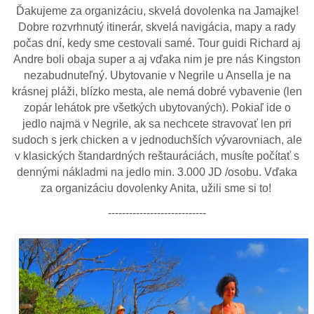
Ďakujeme za organizáciu, skvelá dovolenka na Jamajke!
Dobre rozvrhnutý itinerár, skvelá navigácia, mapy a rady
počas dní, kedy sme cestovali samé. Tour guidi Richard aj
Andre boli obaja super a aj vďaka nim je pre nás Kingston
nezabudnuteľný. Ubytovanie v Negrile u Ansella je na
krásnej pláži, blízko mesta, ale nemá dobré vybavenie (len
zopár lehátok pre všetkých ubytovaných). Pokiaľ ide o
jedlo najmä v Negrile, ak sa nechcete stravovať len pri
sudoch s jerk chicken a v jednoduchších vývarovniach, ale
v klasických štandardných reštauráciách, musíte počítať s
dennými nákladmi na jedlo min. 3.000 JD /osobu. Vďaka
za organizáciu dovolenky Anita, užili sme si to!
----------------------------