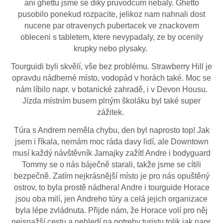
ani ghettu jsme se diky pruvodcum nebaly. Ghetto
pusobilo ponekud rozpacite, jelikoz nam nahnali dost
nucene par otravenych pubertacek ve znackovem
obleceni s tabletem, ktere nevypadaly, ze by ocenily
krupky nebo plysaky.
Tourguidi byli skvělí, vše bez problému. Strawberry Hill je
opravdu nádherné místo, vodopád v horách také. Moc se
nám líbilo napr. v botanické zahradě, i v Devon Housu.
Jízda místním busem plným školáku byl také super
zážitek.
Túra s Andrem neměla chybu, den byl naprosto top! Jak
jsem i říkala, nemám moc ráda davy lidí, ale Downtown
musí každý návštěvník Jamajky zažít! Andre i bodyguard
Tommy se o nás báječně starali, takže jsme se cítili
bezpečně. Zatím nejkrásnější místo je pro nás opuštěný
ostrov, to byla prostě nádhera! Andre i tourguide Horace
jsou oba milí, jen Andreho túry a celá jejich organizace
byla lépe zvládnuta. Přijde nám, že Horace volí pro něj
nejsnažší cestu a nehledí na potreby turistu tolik jak napr.