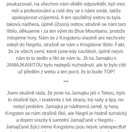
poukazovali, na všechno nám věděli odpovědět, byli moc
milí a profesionální a celé dny se s námi smáli, takže
spokojenost vzájemná. A ten opuštěný ostrov to byla
taková nádhera, úplně úžasný ostrov, strašně se nám tam
líbilo, děkujeme i za ten výlet do Blue Mountains, protože
milujeme hory. Nám se z Kingstonu vlastně ani nechcelo
odejít do Negrilu, strašně se nám v Kingstone líbilo. Fakt,
že ze všech zemí, které jsme kdy navštívili, úplně nejvíc
nám to tu sedlo a líbí se nám tu. Jít na Jamajku s
JAMAJKANITOU bylo nejlepší rozhodnutí, ale to bylo cítit
už předtím z webu a ten pocit, že to bude TOP!
***
Jsem strašně ráda, že jsme na Jamajku jeli s Tebou, bylo
to strašně fajn, i reaktivita z tvé strany, tvý rady a tipy, nic
nebyl problém. Jamajka je nádherná země, ty hory,
Kingston se nám strašně líbil, ale Negril je hodně turistický
a dojem srazily ti samotní Jamajčané v Negrilu -
Jamajčané žijící mimo Kingstonu jsou nejvíc unrespectfull