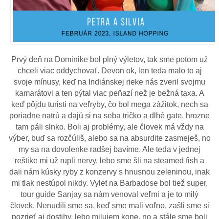
Prvý deň na Dominike bol plný výletov, tak sme potom už
chceli viac oddychovať. Devon ok, len teda malo to aj
svoje mínusy, keď na Indiánskej rieke nás zveril svojmu
kamarátovi a ten pýtal viac peňazí než je bežná taxa. A
keď pôjdu turisti na veľryby, čo bol mega zážitok, nech sa
poriadne natrú a dajú si na seba tričko a dlhé gate, hrozne
tam páli slnko. Boli aj problémy, ale človek má vždy na
výber, buď sa rozčúliš, alebo sa na absurdite zasmeješ, no
my sa na dovolenke radšej bavíme. Ale teda v jednej
reštike mi už rupli nervy, lebo sme šli na steamed fish a
dali nám kúsky ryby z konzervy s hnusnou zeleninou, inak
mi tlak nestúpol nikdy. Vylet na Barbadose bol tiež super,
tour guide Sanjay sa nám venoval veľmi a je to milý
človek. Nenudili sme sa, keď sme mali voľno, zašli sme si
pozrieť aj dostihy, lebo milujem kone, no a stále sme boli