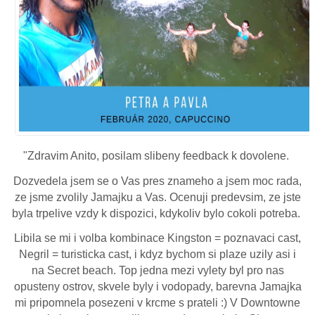
"Zdravim Anito, posilam slibeny feedback k dovolene.
Dozvedela jsem se o Vas pres znameho a jsem moc rada,
ze jsme zvolily Jamajku a Vas. Ocenuji predevsim, ze jste
byla trpelive vzdy k dispozici, kdykoliv bylo cokoli potreba.
Libila se mi i volba kombinace Kingston = poznavaci cast,
Negril = turisticka cast, i kdyz bychom si plaze uzily asi i
na Secret beach. Top jedna mezi vylety byl pro nas
opusteny ostrov, skvele byly i vodopady, barevna Jamajka
mi pripomnela posezeni v krcme s prateli :) V Downtowne