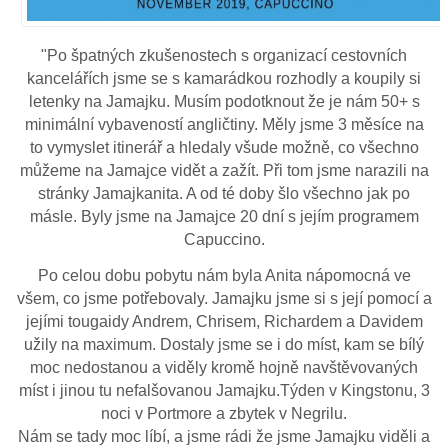
"Po špatných zkušenostech s organizací cestovních
kancelářích jsme se s kamarádkou rozhodly a koupily si
letenky na Jamajku. Musím podotknout že je nám 50+ s
minimální vybaveností angličtiny. Měly jsme 3 měsíce na
to vymyslet itinerář a hledaly všude možně, co všechno
můžeme na Jamajce vidět a zažít. Při tom jsme narazili na
stránky Jamajkanita. A od té doby šlo všechno jak po
másle. Byly jsme na Jamajce 20 dní s jejím programem
Capuccino.
Po celou dobu pobytu nám byla Anita nápomocná ve
všem, co jsme potřebovaly. Jamajku jsme si s její pomocí a
jejími tougaidy Andrem, Chrisem, Richardem a Davidem
užily na maximum. Dostaly jsme se i do míst, kam se bílý
moc nedostanou a viděly kromě hojně navštěvovaných
míst i jinou tu nefalšovanou Jamajku.Týden v Kingstonu, 3
noci v Portmore a zbytek v Negrilu.
Nám se tady moc líbí, a jsme rádi že jsme Jamajku viděli a