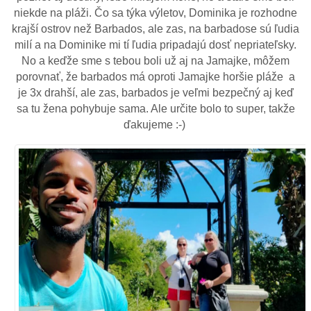
niekde na pláži. Čo sa týka výletov, Dominika je rozhodne
krajší ostrov než Barbados, ale zas, na barbadose sú ľudia
milí a na Dominike mi tí ľudia pripadajú dosť nepriateľsky.
No a keďže sme s tebou boli už aj na Jamajke, môžem
porovnať, že barbados má oproti Jamajke horšie pláže a
je 3x drahší, ale zas, barbados je veľmi bezpečný aj keď
sa tu žena pohybuje sama. Ale určite bolo to super, takže
ďakujeme :-)