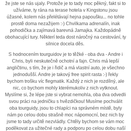
že jste se nás ujaly. Protože je to tady moc pěkný, fakt si to
užíváme, ty rána na terase hotela v Kingstonu jsou
úžasné, kolem nás přelétávají hejna papoušku... no tohle
prostě doma nezažijem :-) Chvilkama adrenalín, inak
pohodička a zajímavá barevná Jamajka. Každopádně
obohacující tury. Některí teda dost náročný na cestování, ty
silnice docela děs.
S hodnocením tourguidov je to těžké - oba dva - Andre i
Chris, byli neskutečně ochotní a fajn. Chris má lepší
angličtinu, s tím, že je i řidič a má vlastní auto, je všechno
jednodušší. Andre je takový free spirit rasta :-) řekly
bychom trošku víc flegmatik. Každý z nich je rozdílný, ale
nic, co bychom mohly kterémukoliv z nich vytknout.
Myslíme si, že lépe jste si vybrat nemohla, oba dva odvedli
svou práci na jedničku s hvězdičkou! Musíme pochválit
oba tourguidy, jsou to chlapíci na správném místě, byly
nám po celou dobu strašně moc nápomocní, bez nich by
jsme to tady určitě nezvládly. Chtěly bychom se vám moc
poděkovat za užitečné rady a podporu po celou dobu naší