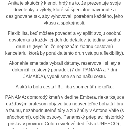
Anita je skutočný klenot, hrdý na to, že prezentuje svoje
dovolenky a výlety, ktoré sú špeciálne navrhnuté a
designovane tak, aby vyhovovali potrebám každého, jeho
vkusu a spokojnosti.
Flexibilita, keď môžete povedať a vylepšiť svoju osobnú
dovolenku a každý jej deň do detailov, je jediná svojho
druhu !! (Myslím, že nepoznám žiadnu cestovnú
kanceláriu, ktorá by ponúkla tento druh vstupu a flexibility).
Akonáhle sme teda vybrali dátumy, rezervovali si lety a
dokončili cestovný poriadok (7 dní PANAMA a 7 dní
JAMAICA), vydali sme sa na našu cestu.
A aká to bola cesta !!!! ... iba spomenúť niekoľko:
PANAMA: domorodý kmeň v dedine Embera, rieka tkajúca
dažďovým pralesom objavujúca neuveriteľne bohatú flóru
a faunu, nezabudnuteľné túry a zip šnúry v Antone Valle (s
leňochodmi), opičie ostrovy, Panamský prieplav, historický
prístav v provincii Colon (svetové dedičstvo UNESCO) ,