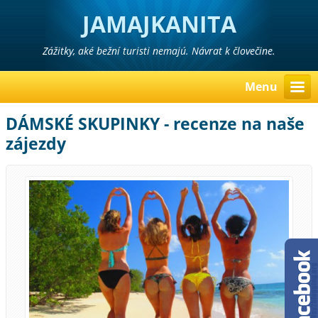
JAMAJKANITA
Zážitky, aké bežní turisti nemajú. Návrat k človečine.
Menu
DÁMSKÉ SKUPINKY - recenze na naše
zájezdy