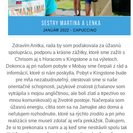
Zdravím Anitka, rada by som poďakovala za úžasnú
spoluprácu, podporu a krásne zážitky, ktoré sme zažili s
Chrisom aj s Horacom v Kingstone a na výletoch.
Dokonca aj pri našom pobyte v Mobay sme čerpali z rád a
informácií, ktoré si nám poskytla. Pobyt v Kingstone bude
pre mňa nezabudnuteľný, otestovali sme si naše
orientačné schopnosti, jazykové znalosti (chalanov som
vytrápila s mojou angličtinou, ale boli zlatí a trpezlivo so
mnou komunikovali) aj životné postoje. Načerpala som
úžasnú energiu, cítila som sa na Jamajke ako doma a
neľutujem rozhodnutie, ktoré sa rýchlo zrodilo a pri jeho
realizácii sme museli zdolať aj veľa prekážok. Ďakujem,
že si to prekonala s nami a aj keď sme nestrávili spolu tak