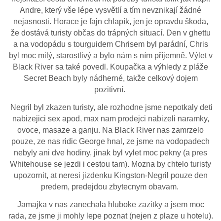
Andre, který vše lépe vysvětlí a tím nevznikají žádné
nejasnosti. Horace je fajn chlapík, jen je opravdu škoda,
že dostává turisty občas do trápných situací. Den v ghettu
a na vodopádu s tourguidem Chrisem byl parádní, Chris
byl moc milý, starostlivý a bylo nám s ním příjemně. Výlet v
Black River sa také povedl. Koupačka a výhledy z pláže
Secret Beach byly nádherné, takže celkový dojem
pozitivní.
Negril byl zkazen turisty, ale rozhodne jsme nepotkaly deti
nabizejici sex apod, max nam prodejci nabizeli naramky,
ovoce, masaze a ganju. Na Black River nas zamrzelo
pouze, ze nas ridic George hnal, ze jsme na vodopadech
nebyly ani dve hodiny, jinak byl vylet moc pekny (a pres
Whitehouse se jezdi i cestou tam). Mozna by chtelo turisty
upozornit, at neresi jizdenku Kingston-Negril pouze den
predem, predejdou zbytecnym obavam.
Jamajka v nas zanechala hluboke zazitky a jsem moc
rada, ze jsme ji mohly lepe poznat (nejen z plaze u hotelu).