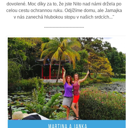
dovolené. Moc díky za to, že jste Nito nad námi držela po
celou cestu ochrannou ruku. Odjížíme domu, ale Jamajka
v nás zanechá hlubokou stopu v našich srdcích..."
----------------------------