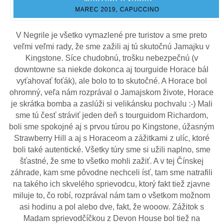
V Negrile je všetko vymazlené pre turistov a sme preto
veľmi veľmi rady, že sme zažili aj tú skutočnú Jamajku v
Kingstone. Síce chudobnú, trošku nebezpečnú (v
downtowne sa niekde dokonca aj tourguide Horace bál
vyťahovať foťák), ale bolo to to skutočné. A Horace bol
ohromný, veľa nám rozprával o Jamajskom živote, Horace
je skrátka bomba a zaslúži si velikánsku pochvalu :-) Mali
sme tú česť stráviť jeden deň s tourguidom Richardom,
boli sme spokojné aj s prvou túrou po Kingstone, úžasným
Strawberry Hill a aj s Horaceom a zážitkami z ulíc, ktoré
boli také autentické. Všetky túry sme si užili naplno, sme
šťastné, že sme to všetko mohli zažiť. A v tej Čínskej
záhrade, kam sme pôvodne nechceli ísť, tam sme natrafili
na takého ich skvelého sprievodcu, ktorý fakt tiež zjavne
miluje to, čo robí, rozprával nám tam o všetkom možnom
asi hodinu a pol alebo dve, fakt, že wooow. Zážitok s
Madam sprievodčíčkou z Devon House bol tiež na