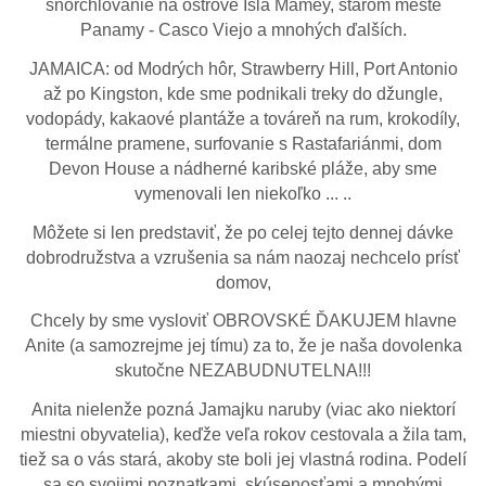
šnorchlovanie na ostrove Isla Mamey, starom meste
Panamy - Casco Viejo a mnohých ďalších.
JAMAICA: od Modrých hôr, Strawberry Hill, Port Antonio
až po Kingston, kde sme podnikali treky do džungle,
vodopády, kakaové plantáže a továreň na rum, krokodíly,
termálne pramene, surfovanie s Rastafariánmi, dom
Devon House a nádherné karibské pláže, aby sme
vymenovali len niekoľko ... ..
Môžete si len predstaviť, že po celej tejto dennej dávke
dobrodružstva a vzrušenia sa nám naozaj nechcelo prísť
domov,
Chcely by sme vysloviť OBROVSKÉ ĎAKUJEM hlavne
Anite (a samozrejme jej tímu) za to, že je naša dovolenka
skutočne NEZABUDNUTELNA!!!
Anita nielenže pozná Jamajku naruby (viac ako niektorí
miestni obyvatelia), keďže veľa rokov cestovala a žila tam,
tiež sa o vás stará, akoby ste boli jej vlastná rodina. Podelí
sa so svojimi poznatkami, skúsenosťami a mnohými