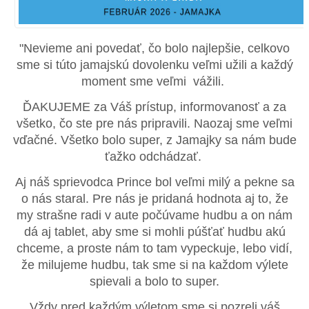
"Nevieme ani povedať, čo bolo najlepšie, celkovo
sme si túto jamajskú dovolenku veľmi užili a každý
moment sme veľmi vážili.
ĎAKUJEME za Váš prístup, informovanosť a za
všetko, čo ste pre nás pripravili. Naozaj sme veľmi
vďačné. Všetko bolo super, z Jamajky sa nám bude
ťažko odchádzať.
Aj náš sprievodca Prince bol veľmi milý a pekne sa
o nás staral. Pre nás je pridaná hodnota aj to, že
my strašne radi v aute počúvame hudbu a on nám
dá aj tablet, aby sme si mohli púšťať hudbu akú
chceme, a proste nám to tam vypeckuje, lebo vidí,
že milujeme hudbu, tak sme si na každom výlete
spievali a bolo to super.
Vždy pred každým výletom sme si pozreli váš