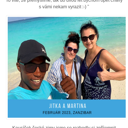
To víte, že premýšlíme, tak do dvou let bychom opet chtely
s vámi nekam vyrazit :-) "
Kousíček české zimy jsme se rozhodly si zpříjemnit