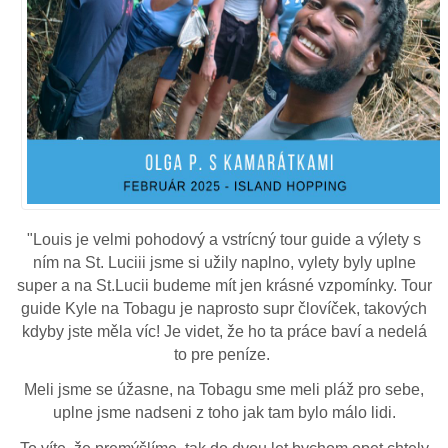
"Louis je velmi pohodový a vstrícný tour guide a výlety s
ním na St. Luciii jsme si užily naplno, vylety byly uplne
super a na St.Lucii budeme mít jen krásné vzpomínky. Tour
guide Kyle na Tobagu je naprosto supr človíček, takových
kdyby jste měla víc! Je videt, že ho ta práce baví a nedelá
to pre peníze.
Meli jsme se úžasne, na Tobagu sme meli pláž pro sebe,
uplne jsme nadseni z toho jak tam bylo málo lidi.