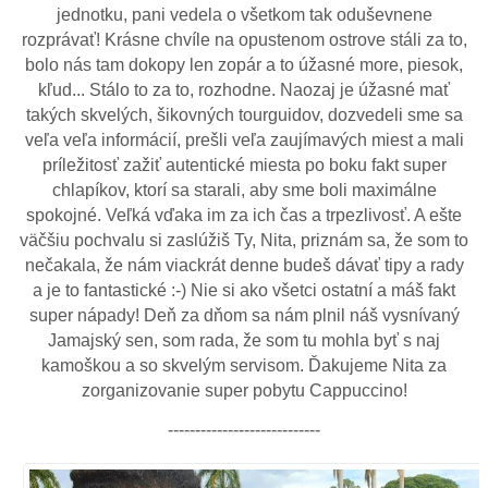
jednotku, pani vedela o všetkom tak oduševnene
rozprávať! Krásne chvíle na opustenom ostrove stáli za to,
bolo nás tam dokopy len zopár a to úžasné more, piesok,
kľud... Stálo to za to, rozhodne. Naozaj je úžasné mať
takých skvelých, šikovných tourguidov, dozvedeli sme sa
veľa veľa informácií, prešli veľa zaujímavých miest a mali
príležitosť zažiť autentické miesta po boku fakt super
chlapíkov, ktorí sa starali, aby sme boli maximálne
spokojné. Veľká vďaka im za ich čas a trpezlivosť. A ešte
väčšiu pochvalu si zaslúžiš Ty, Nita, priznám sa, že som to
nečakala, že nám viackrát denne budeš dávať tipy a rady
a je to fantastické :-) Nie si ako všetci ostatní a máš fakt
super nápady! Deň za dňom sa nám plnil náš vysnívaný
Jamajský sen, som rada, že som tu mohla byť s naj
kamoškou a so skvelým servisom. Ďakujeme Nita za
zorganizovanie super pobytu Cappuccino!
----------------------------