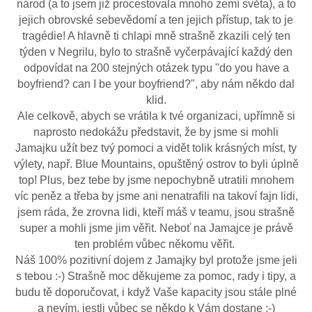
národ (a to jsem již procestovala mnoho zemí světa), a to
jejich obrovské sebevědomí a ten jejich přístup, tak to je
tragédie! A hlavně ti chlapi mně strašně zkazili celý ten
týden v Negrilu, bylo to strašně vyčerpávající každý den
odpovídat na 200 stejných otázek typu "do you have a
boyfriend? can I be your boyfriend?", aby nám někdo dal
klid.
Ale celkově, abych se vrátila k tvé organizaci, upřímně si
naprosto nedokážu představit, že by jsme si mohli
Jamajku užít bez tvý pomoci a vidět tolik krásných míst, ty
výlety, např. Blue Mountains, opuštěný ostrov to byli úplně
top! Plus, bez tebe by jsme nepochybně utratili mnohem
víc peněz a třeba by jsme ani nenatrafili na takoví fajn lidi,
jsem ráda, že zrovna lidi, kteří máš v teamu, jsou strašně
super a mohli jsme jim věřit. Neboť na Jamajce je právě
ten problém vůbec někomu věřit.
Náš 100% pozitivní dojem z Jamajky byl protože jsme jeli
s tebou :-) Strašně moc děkujeme za pomoc, rady i tipy, a
budu tě ​​doporučovat, i když Vaše kapacity jsou stále plné
a nevím, jestli vůbec se někdo k Vám dostane :-)