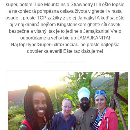
super, potom Blue Mountains a Strawberry Hill ešte lepšie
a nakoniec tá pompézna oslava života v ghette i v rasta
osade... proste TOP zážitky z celej Jamajky! A keď sa ešte
aj v najkriminálnejšom Kingstonskom ghette cíti čovek
bezpečne a vítaný, tak je to jedine s Jamajkanita! Vrelo
odporúčame a veľký big up JAMAJKANITA!
NajTopHyperSuperExtraSpecial.. no proste najlepšia
dovolenka ever!!! Ešte raz ďakujeme!
----------------------------