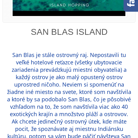
SAN BLAS ISLAND
San Blas je stále ostrovný raj. Nepostavili tu
veľké hotelové reťazce (všetky ubytovacie
zariadenia prevádzkujú miestni obyvatelia) a
každý ostrov je ako malý opustený ostrov
uprostred ničoho. Neviem si spomenúť na
žiadne iné miesto na svete, ktoré som navštívila
a ktoré by sa podobalo San Blas, čo je pôsobivé
vzhľadom na to, že som navštívila viac ako 40
exotických krajín a množstvo pláží a ostrovov.
Ak chcete jedinečný ostrovný útek, kde máte
pocit, že spoznávate aj miestnu Indiánsku
kultúru, potom sa vám bude páčiť návšteva San