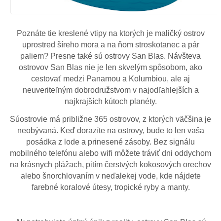
Poznáte tie kreslené vtipy na ktorých je maličký ostrov
uprostred šíreho mora a na ňom stroskotanec a pár
paliem? Presne také sú ostrovy San Blas. Návšteva
ostrovov San Blas nie je len skvelým spôsobom, ako
cestovať medzi Panamou a Kolumbiou, ale aj
neuveriteľným dobrodružstvom v najodľahlejších a
najkrajších kútoch planéty.
Súostrovie má približne 365 ostrovov, z ktorých väčšina je
neobývaná. Keď dorazíte na ostrovy, bude to len vaša
posádka z lode a prinesené zásoby. Bez signálu
mobilného telefónu alebo wifi môžete tráviť dni oddychom
na krásnych plážach, pitím čerstvých kokosových orechov
alebo šnorchlovaním v neďalekej vode, kde nájdete
farebné koralové útesy, tropické ryby a manty.