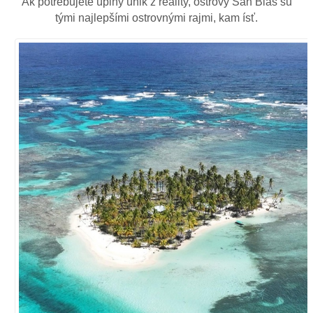
Ak potrebujete úplný únik z reality, ostrovy San Blas sú
tými najlepšími ostrovnými rajmi, kam ísť.