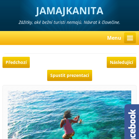
JAMAJKANITA
Zážitky, aké bežní turisti nemajú. Návrat k človečine.
Menu
Předchozí
Následující
Spustit prezentaci