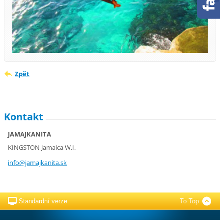
Zpět
Kontakt
JAMAJKANITA
KINGSTON Jamaica W.I.
info@jam
ajkanita
.sk
Standardní verze
To Top