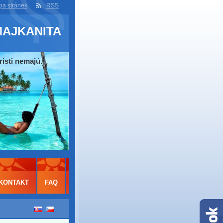
a stránek
RSS
MAJKANITA
risti nemajú.
KONTAKT
FAQ