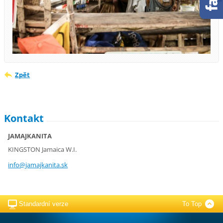
Zpět
Kontakt
JAMAJKANITA
KINGSTON Jamaica W.I.
info@jam
ajkanita
.sk
Standardní verze
To Top