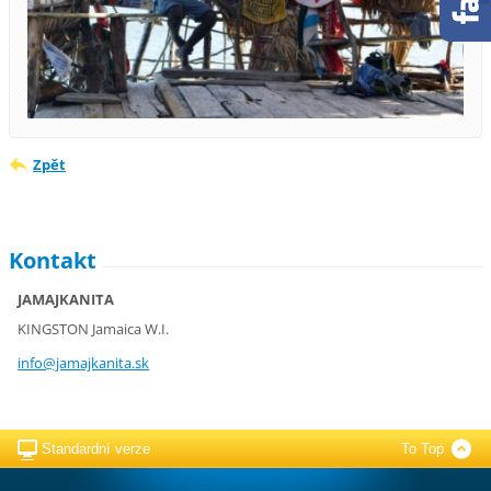
Zpět
Kontakt
JAMAJKANITA
KINGSTON Jamaica W.I.
info@jam
ajkanita
.sk
Standardní verze
To Top