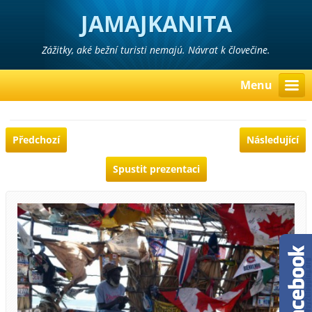
JAMAJKANITA
Zážitky, aké bežní turisti nemajú. Návrat k človečine.
Menu
Předchozí
Následující
Spustit prezentaci