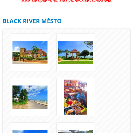
www.jamajkanita.sk/jamajka-dovolenka-recenzie/
BLACK RIVER MĚSTO