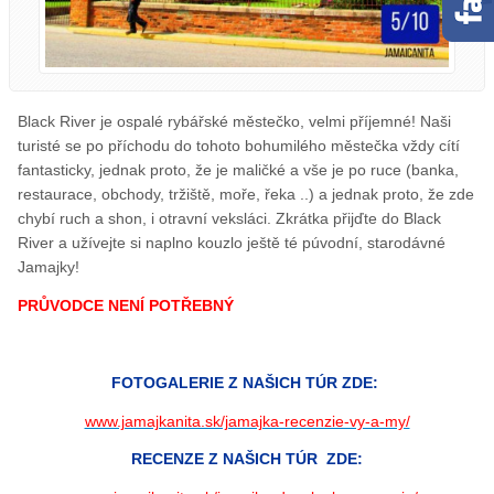
Black River je ospalé rybářské městečko, velmi příjemné! Naši
turisté se po příchodu do tohoto bohumilého městečka vždy cítí
fantasticky, jednak proto, že je maličké a vše je po ruce (banka,
restaurace, obchody, tržiště, moře, řeka ..) a jednak proto, že zde
chybí ruch a shon, i otravní veksláci. Zkrátka přijďte do Black
River a užívejte si naplno kouzlo ještě té púvodní, starodávné
Jamajky!
PRŮVODCE NENÍ POTŘEBNÝ
FOTOGALERIE Z NAŠICH TÚR ZDE:
www.jamajkanita.sk/jamajka-recenzie-vy-a-my/
RECENZE Z NAŠICH TÚR ZDE: