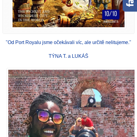
"Od Port Royalu jsme očekávali víc, ale určitě nelitujeme."
TÝNA T. a LUKÁŠ