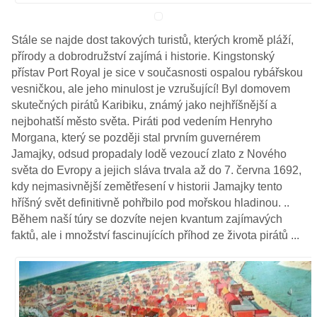
Stále se najde dost takových turistů, kterých kromě pláží,
přírody a dobrodružství zajímá i historie. Kingstonský
přístav Port Royal je sice v současnosti ospalou rybářskou
vesničkou, ale jeho minulost je vzrušující! Byl domovem
skutečných pirátů Karibiku, známý jako nejhříšnější a
nejbohatší město světa. Piráti pod vedením Henryho
Morgana, který se později stal prvním guvernérem
Jamajky, odsud propadaly lodě vezoucí zlato z Nového
světa do Evropy a jejich sláva trvala až do 7. června 1692,
kdy nejmasivnější zemětřesení v historii Jamajky tento
hříšný svět definitivně pohřbilo pod mořskou hladinou. ..
Během naší túry se dozvíte nejen kvantum zajímavých
faktů, ale i množství fascinujících příhod ze života pirátů ...