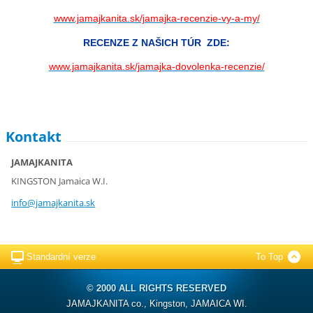
www.jamajkanita.sk/jamajka-recenzie-vy-a-my/
RECENZE Z NAŠICH TÚR ZDE:
www.jamajkanita.sk/jamajka-dovolenka-recenzie/
Kontakt
JAMAJKANITA
KINGSTON Jamaica W.I.
info@jam
ajkanita
.sk
Standardní verze
To Top
© 2000 ALL RIGHTS RESERVED
JAMAJKANITA co., Kingston, JAMAICA WI.